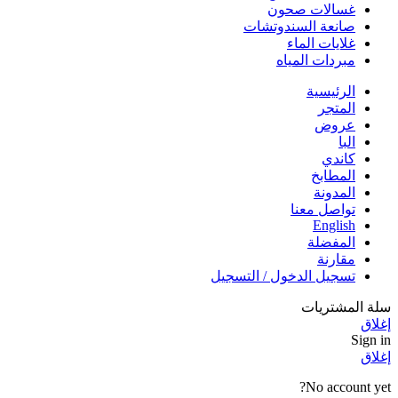
غسالات صحون
صانعة السندوتشات
غلايات الماء
مبردات المياه
الرئيسية
المتجر
عروض
البا
كاندي
المطابخ
المدونة
تواصل معنا
English
المفضلة
مقارنة
تسجيل الدخول / التسجيل
سلة المشتريات
إغلاق
Sign in
إغلاق
No account yet?