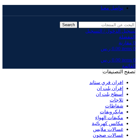
تواصل معنا
Search
تسجيل الدخول / التسجيل
المفضلة
0
مقارنة
0
items
0.00
ر.س
0
items
0.00
ر.س
القائمة
تصفح التصنيفات
افران فري ستاند
افران بلت ان
أسطح بلت ان
ثلاجات
شفاطات
مايكرويفات
مكيفات الهواء
مكانس كهربائية
غسالات ملابس
غسالات صحون