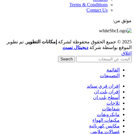
Terms & Conditions
Contact Us
موثق من:
2025 © جميع الحقوق محفوظة لشركة
إمكانات التطوير
, تم تطوير
الموقع بواسطة شركة
ديجيتال نست
إغلاق
Search
القائمة
التصنيفات
افران فري ستاند
افران بلت ان
أسطح بلت ان
ثلاجات
شفاطات
مايكرويفات
مكيفات الهواء
مكانس كهربائية
غسالات ملابس