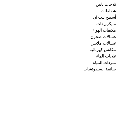
ثلاجات بابين
شفاطات
أسطح بلت ان
مايكرويفات
مكيفات الهواء
غسالات صحون
غسالات ملابس
مكانس كهربائية
غلايات الماء
مبردات المياه
صانعة السندوتشات
شحن مجاني
عند الطلب بقمية اعلي من 2000 ريال