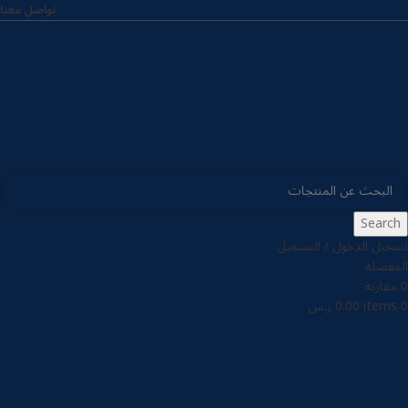
تواصل معنا
Search
تسجيل الدخول / التسجيل
المفضلة
0
مقارنة
0
items
0.00
ر.س