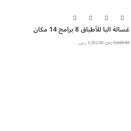
غسالة البا للأطباق 8 برامج 14 مكان
3,669.00
ر.س
3,302.00
ر.س