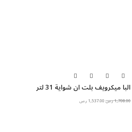
البا ميكرويف بلت ان شواية 31 لتر
1,708.00
ر.س
1,537.00
ر.س