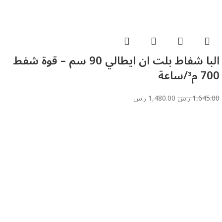
البا شفاط بلت ان ايطالي 90 سم – قوة شفط
700 م³/ساعة
1,645.00
ر.س
1,480.00
ر.س