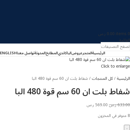
0
items
0.00
ر.س
القائمة
تصفح التصنيفات
الرئيسية
المتجر
عروض
البا
كاندي
المطابخ
المدونة
تواصل معنا
ENGLISH
Click to enlarge
الرئيسية
كل المنتجات
شفاط بلت ان 60 سم قوة 480 البا
شفاط بلت ان 60 سم قوة 480 البا
633.00
ر.س
569.00
ر.س
8 متوفر في المخزون