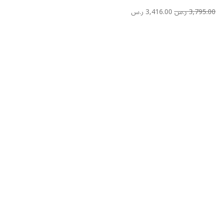
3,795.00
ر.س
3,416.00
ر.س