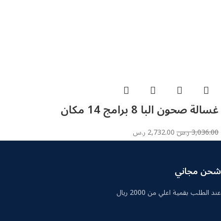
غسالة صحون البا 8 برامج 14 مكان
3,036.00
ر.س
2,732.00
ر.س
شحن مجاني
عند الطلب بقمية اعلي من 2000 ريال