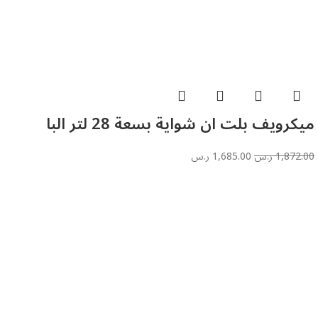
ميكرويف بلت ان شواية بسعة 28 لتر البا
1,872.00
ر.س
1,685.00
ر.س