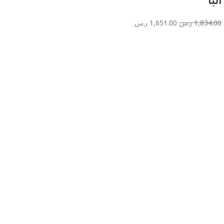
البا
1,834.00
ر.س
1,651.00
ر.س