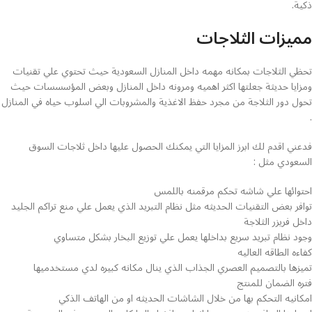
ذكية.
مميزات الثلاجات
تحظي الثلاجات بمكانه مهمه داخل المنازل السعودية حيث تحتوي علي تقنيات
ومزايا حديثة جعلتها اكثر اهميه ومرونه داخل المنازل وبعض المؤسسسات حيث
تحول دور الثلاجة من مجرد حفظ الاغذية والمشروبات الي اسلوب حياه في المنازل
.
فدعني اقدم لك ابرز المزايا التي يمكنك الحصول عليها داخل ثلاجات السوق
السعودي مثل :
احتوائها علي شاشه تحكم مرقمنه باللمس
توافر بعض التقنيات الحديثه مثل نظام التبريد الذي يعمل علي منع تراكم الجليد
داخل فريزر الثلاجة
وجود نظام تبريد سريع بداخلها يعمل علي توزيع البخار بشكل متساوي
كفاءه الطاقه العاليه
تميزها بالتصميم العصري الجذاب الذي ينال مكانه كبيره لدي مستخدميها
فتره الضمان للمنتج
امكانيه التحكم بها من خلال الشاشات الحديثه او من الهاتف الذكي