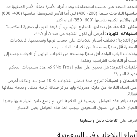
تتحدد السعة على حسب استخدامك وعدد أفراد الأسرة فمثلًا الأسر الصغيرة قد
يناسبها الثلاجات بسعة (200- 400) لتر، أما الأسر المتوسطة يناسبها (400- 600)
لتر، والأسر الكبيرة يناسبها (600- 850) لتر أو أكثر.
مكان الثلاجة:
هل تحتاجها للمطبخ الرئيسي، أو غرفة النوم، أو صغيرة للمكتب؟
استهلاك الكهرباء
:
أحرص أن تكون الثلاجة من فئة A أو A++.
نوع الثلاجة:
تختلف أسعار الثلاجات على حسب نوعها وتصميمها، فالثلاجات
الصغيرة أقل سعرًا ومساحة من ثلاجات الباب الواحد.
وثلاجات الباب الواحد أقل سعرًا ومساحة من ثلاجات البابين أو ثلاجات جنب إلى
جنب أو الثلاجات الفرنسية وهكذا.
تقنيات التبريد:
هل تحتوي على نظام No Frost؟ كم عدد مستويات التحكم
بدرجة الحرارة؟
الضمان والصيانة:
تتراوح مدة ضمان الثلاجات 5- 10 سنوات، ولذلك أحرص
على اقتناء الثلاجة من ماركة معروفة ولها مراكز صيانة قريبة منك، وخدمة عملائها
فعالة.
فيعد توافر هذه العوامل الرئيسية في الثلاجة التي تم وضع دائره الخيار عليها جعلها
الخيار الامثل في السوق السعودي فيجب اخذ هذه العوامل بعين الاعتبار .
تعرف على:
ثلاجات بابين واسعارها
أنواع الثلاجات في السعودية