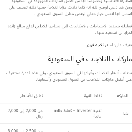
اسعارها التنافسيه وخصوصا انها من افضل الماركات الموجوده في السعودية
ومن هنا دعني اوضح لك انه كلما ذادت مزايا الثلاجة جعلها ذلك تصنف علي
اساس انها افضل خيار مثالي لبعض منازل السوق السعودي .
فعليك بتحديد الاحتياجات والامكانيات التي تحتاجها فلاداعي لدفع مبالغ زائدة
لمزايا لن تستفيد منها .
تعرف على:
اصغر ثلاجه فريزر
ماركات الثلاجات في السعودية
تختلف أسعار الثلاجات وأنواعها في السوق السعودي، وفي هذه الفقرة سنتعرف
على أفضل ماركات الثلاجات في السوق السعودي وأسعارها،
الماركة
نقاط القوة
نطاق الأسعار
تقنية Inverter – كفاءة طاقة
من 2,000 إلى 7,000
LG
عالية
ريال
من 2,500 إلى 8,000