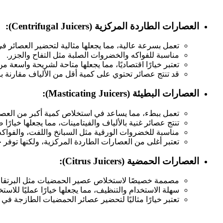
العصارات الطاردة المركزية (Centrifugal Juicers):
تعمل بسرعة عالية، مما يجعلها مثالية لتحضير العصائر 
مناسبة للفواكه والخضروات الصلبة مثل التفاح والجزر.
تعتبر خيارًا اقتصاديًا، مما يجعلها متاحة لشريحة واسعة م
قد تنتج عصائر تحتوي على كمية أقل من الألياف مقارنة با
العصارات البطيئة (Masticating Juicers):
تعمل ببطء، مما يساعد في استخلاص كمية أكبر من العصير
تنتج عصائر غنية بالألياف والفيتامينات، مما يجعلها خيارًا صح
مناسبة للخضروات الورقية مثل السبانخ واللفت، والفواكه 
تعتبر أغلى من العصارات الطاردة المركزية، ولكنها توفر 
العصارات الحمضية (Citrus Juicers):
مصممة خصيصًا لاستخلاص عصير الحمضيات مثل البرتقال
سهلة الاستخدام والتنظيف، مما يجعلها خيارًا عمليًا للاستخ
تعتبر خيارًا مثاليًا لتحضير عصائر الحمضيات الطازجة في 
ن