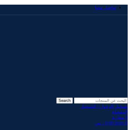
تواصل معنا
Search
تسجيل الدخول / التسجيل
المفضلة
0
مقارنة
0
items
0.00
ر.س