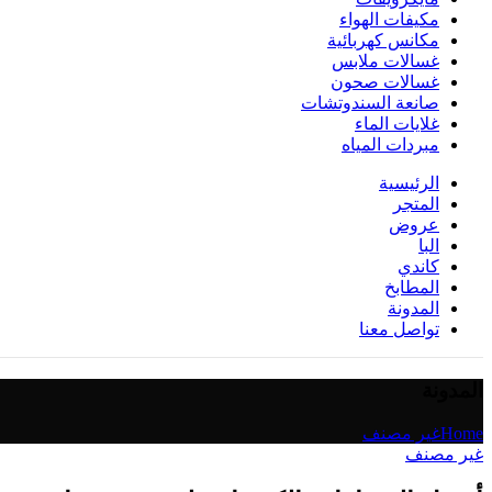
مكيفات الهواء
مكانس كهربائية
غسالات ملابس
غسالات صحون
صانعة السندوتشات
غلايات الماء
مبردات المياه
الرئيسية
المتجر
عروض
البا
كاندي
المطابخ
المدونة
تواصل معنا
المدونة
Home
غير مصنف
غير مصنف