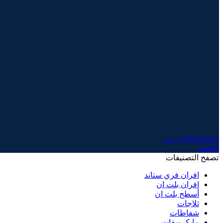
0
items
0.00
ر.س
القائمة
تصفح التصنيفات
افران فري ستاند
افران بلت ان
أسطح بلت ان
ثلاجات
شفاطات
مايكرويفات