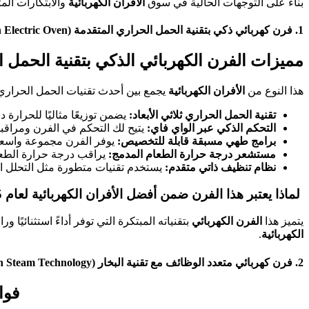
بناءً على التوجهات الحالية في سوق
الأفران الكهربائية
والابتكارات الم
1. فرن كهربائي ذكي بتقنية الحمل الحراري المتقدمة (Smart Convection Electric Oven)
مميزات الفرن الكهربائي الذكي بتقنية الحمل 
هذا النوع من
الأفران الكهربائية
يجمع بين أحدث تقنيات الحمل الحراري
تقنية الحمل الحراري ثلاثي الأبعاد:
يضمن توزيعًا مثاليًا للحرارة
التحكم الذكي عبر الواي فاي:
يتيح لك التحكم في الفرن ومراقب
برامج طهي مسبقة قابلة للتخصيص:
يوفر الفرن مجموعة واسعة 
مستشعر درجة حرارة الطعام المدمج:
يراقب درجة حرارة الطعام
نظام تنظيف ذاتي متقدم:
يستخدم تقنيات متطورة مثل التحلل ال
لماذا يعتبر هذا الفرن ضمن أفضل الأفران الكهربائية لعام 2025؟
يتميز هذا
الفرن الكهربائي
بتقنياته المبتكرة التي توفر أداءً استثنائيًا
الكهربائية
.
2. فرن كهربائي متعدد الوظائف مع تقنية البخار (Multifunction Electric Oven with Steam Technology)
فوائ