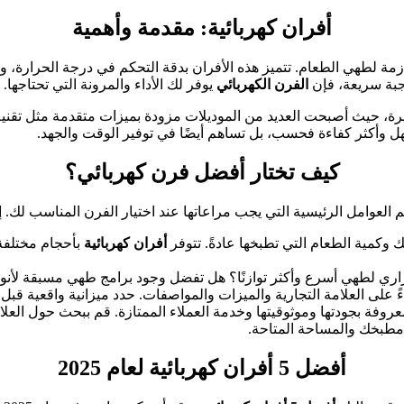
أفران كهربائية: مقدمة وأهمية
زمة لطهي الطعام. تتميز هذه الأفران بدقة التحكم في درجة الحرارة، وال
جبة سريعة، فإن
الفرن الكهربائي
يوفر لك الأداء والمرونة التي تحتاجها.
ة، حيث أصبحت العديد من الموديلات مزودة بميزات متقدمة مثل تقنية 
هل وأكثر كفاءة فحسب، بل تساهم أيضًا في توفير الوقت والجهد.
كيف تختار أفضل فرن كهربائي؟
 وكمية الطعام التي تطبخها عادةً. تتوفر
أفران كهربائية
بأحجام مختلفة،
راري لطهي أسرع وأكثر توازنًا؟ هل تفضل وجود برامج طهي مسبقة لأنوا
ً على العلامة التجارية والميزات والمواصفات. حدد ميزانية واقعية قبل 
روفة بجودتها وموثوقيتها وخدمة العملاء الممتازة. قم ببحث حول العلا
مطبخك والمساحة المتاحة.
أفضل 5 أفران كهربائية لعام 2025