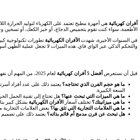
أفران كهربائية
هي أجهزة مطبخ تعتمد على الكهرباء لتوليد الحرارة اللا
الأطعمة. سواء كنت تقوم بتحميص الدجاج، أو خبز الكعك، أو تسخين و
في السنوات الأخيرة، شهدت
الأفران الكهربائية
تطورات تكنولوجية كبير
والتحكم الذكي عبر الواي فاي. هذه الميزات لا تجعل عملية الطهي أس
قبل أن نستعرض
أفضل 5 أفران كهربائية
لعام 2025، من المهم أن نفهم العوامل الرئيسية التي يجب مراعاتها عند اختيار الفرن المناسب لك. إليك بعض الأسئلة التي يجب أن تطرحها على نفسك:
ما هو حجم الفرن الذي تحتاجه؟
يعتمد ذلك على عدد أفراد أسرتك
السعة الكبيرة.
ما هي الميزات التي تبحث عنها؟
هل تحتاج إلى تقنية الحمل الح
ما هي ميزانيتك؟
تختلف أسعار
الأفران الكهربائية
بشكل كبير بناء
ما هي العلامات التجارية التي تثق بها؟
بعض العلامات التجارية مع
هل تبحث عن فرن مدمج أم قائم بذاته؟
يعتمد ذلك على تصميم 