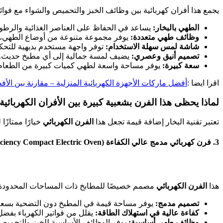
يجمع هذا أفران كهربائية بين وظائف الخبز والتحميص والشواء مع فوائد
الطهي بالبخار:
يساعد في الحفاظ على العناصر الغذائية والرطوبة
وظائف طهي متعددة:
يوفر مجموعة متنوعة من أوضاع الطهي، بم
شاشة لمس سهلة الاستخدام:
توفر واجهة مستخدم بديهية للتحك
تصميم أنيق وعصري:
يضيف لمسة جمالية إلى أي مطبخ حديث.
سعة كبيرة:
يوفر مساحة واسعة لطهي كميات كبيرة من الطعام 
اقرا ايضا :
أفضل ماركات الأجهزة الكهربائية المنزلية – مقارنة بين الأفض
لماذا يحظى هذا الفرن بشعبية كبيرة بين الأفران الكهربائية
تعتبر تقنية البخار إضافة قيمة تجعل هذا
الفرن الكهربائي
خيارًا ممتازً
3. فرن كهربائي مدمج عالي الكفاءة (High-Efficiency Compact Electric Oven)
م
هذا
الفرن الكهربائي
مصمم خصيصًا للمطابخ ذات المساحات المحدودة د
تصميم مدمج:
يوفر مساحة قيمة في المطبخ دون التضحية بسعة 
كفاءة عالية في استهلاك الطاقة:
يقلل من فواتير الكهرباء بفضل
وظائف طهي أساسية:
يوفر الوظائف الأساسية للخبز والتحميص 