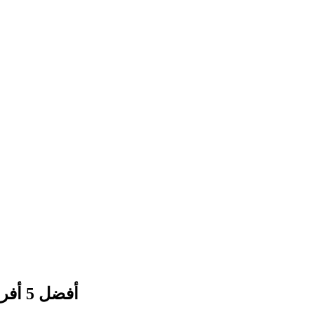
أفضل 5 أفران كهربائية لعام 2025: دليلك الشامل لاختيار الفرن المثالي