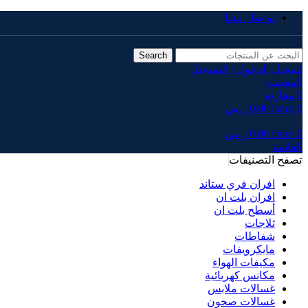
تواصل معنا
Search
تسجيل الدخول / التسجيل
المفضلة
0
مقارنة
0
items
0.00
ر.س
0
items
0.00
ر.س
القائمة
تصفح التصنيفات
افران فري ستاند
افران بلت ان
أسطح بلت ان
ثلاجات
شفاطات
مايكرويفات
مكيفات الهواء
مكانس كهربائية
غسالات ملابس
غسالات صحون