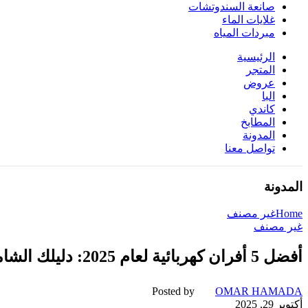
صانعة السندوتشات
غلايات الماء
مبردات المياه
الرئيسية
المتجر
عروض
البا
كاندي
المطابخ
المدونة
تواصل معنا
المدونة
Home
غير مصنف
غير مصنف
أفضل 5 أفران كهربائية لعام 2025: دليلك الشامل لاختيار الفرن المثالي
Posted by
OMAR HAMADA
أكتوبر 29, 2025