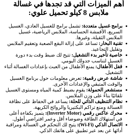
أهم الميزات التي قد تجدها في غسالة
ملابس 8 كيلو تحميل علوي:
برامج غسيل متعددة:
تشمل برامج للغسيل العادي، الغسيل
السريع، الأقمشة الحساسة، الملابس الرياضية، غسيل
الملابس الثقيلة، وغيرها.
تقنية البخار:
تساعد على إزالة البقع الصعبة وتعقيم الملابس
وتقليل التجاعيد.
خاصية تأخير بدء التشغيل:
تتيح لك ضبط وقت بدء دورة
الغسيل لتناسب جدولك اليومي.
قفل الأطفال:
يمنع الأطفال من العبث بإعدادات الغسالة أثناء
التشغيل.
شاشة عرض رقمية:
تعرض معلومات حول برنامج الغسيل
والوقت المتبقي والإعدادات الأخرى.
مستشعر الحمولة:
يقوم بضبط كمية المياه ومستوى الغسيل
تلقائيًا بناءً على وزن الملابس.
نظام التنظيف الذاتي للحلة:
يساعد في الحفاظ على نظافة
الغسالة ومنع تراكم البكتيريا والروائح الكريهة.
محرك عاكس رقمي (Inverter Motor):
يتميز بكفاءة أعلى
في استهلاك الطاقة وضوضاء أقل وعمر افتراضي أطول.
الاتصال الذكي (Wi-Fi):
يتيح لك التحكم في الغسالة ومراقبة
أدائها عن بعد عبر تطبيق على هاتفك الذكي.