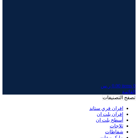
0
items
0.00
ر.س
القائمة
تصفح التصنيفات
افران فري ستاند
افران بلت ان
أسطح بلت ان
ثلاجات
شفاطات
مايكرويفات