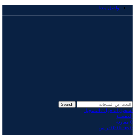
تواصل معنا
Search
تسجيل الدخول / التسجيل
المفضلة
0
مقارنة
0
items
0.00
ر.س