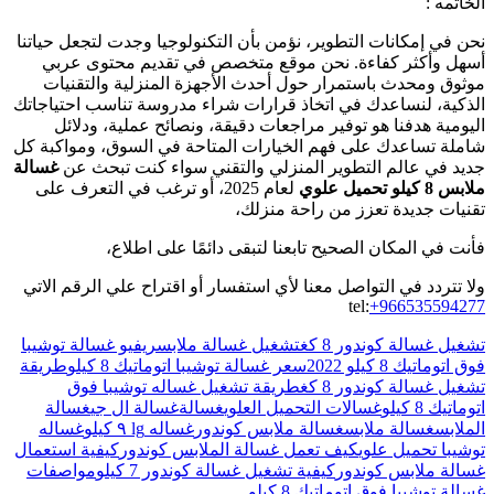
الخاتمه :
نحن في إمكانات التطوير، نؤمن بأن التكنولوجيا وجدت لتجعل حياتنا
أسهل وأكثر كفاءة. نحن موقع متخصص في تقديم محتوى عربي
موثوق ومحدث باستمرار حول أحدث الأجهزة المنزلية والتقنيات
الذكية، لنساعدك في اتخاذ قرارات شراء مدروسة تناسب احتياجاتك
اليومية هدفنا هو توفير مراجعات دقيقة، ونصائح عملية، ودلائل
شاملة تساعدك على فهم الخيارات المتاحة في السوق، ومواكبة كل
جديد في عالم التطوير المنزلي والتقني سواء كنت تبحث عن
غسالة
ملابس 8 كيلو تحميل علوي
لعام 2025، أو ترغب في التعرف على
تقنيات جديدة تعزز من راحة منزلك،
فأنت في المكان الصحيح تابعنا لتبقى دائمًا على اطلاع،
ولا تتردد في التواصل معنا لأي استفسار أو اقتراح علي الرقم الاتي
tel:
+966535594277
تشغيل غسالة كوندور 8 كغ
تشغيل غسالة ملابس
ريفيو غسالة توشيبا
فوق اتوماتيك 8 كيلو 2022
سعر غسالة توشيبا اتوماتيك 8 كيلو
طريقة
تشغيل غسالة كوندور 8 كغ
طريقة تشغيل غساله توشيبا فوق
اتوماتيك 8 كيلو
غسالات التحميل العلوي
غسالة
غسالة ال جي
غسالة
الملابس
غسالة ملابس
غسالة ملابس كوندور
غساله lg ٩ كيلو
غساله
توشيبا تحميل علوي
كيف تعمل غسالة الملابس كوندور
كيفية استعمال
غسالة ملابس كوندور
كيفية تشغيل غسالة كوندور 7 كيلو
مواصفات
غسالة توشيبا فوق اتوماتيك 8 كيلو