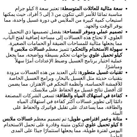
سعة مثالية للعائلات المتوسطة:
تعتبر سعة 8 كيلو جرام
مناسبة تمامًا للأسر التي تتكون من 3 إلى 5 أفراد، حيث يمكنها
استيعاب كمية كبيرة من الملابس في دورة غسيل واحدة، مما
يوفر الوقت والجهد.
تصميم عملي وموفر للمساحة:
بفضل تصميمها ذي التحميل
العلوي، لا تحتاج هذه الغسالات إلى مساحة إضافية لفتح الباب،
مما يجعلها مثالية للمساحات الضيقة أو الحمامات الصغيرة.
سهولة الاستخدام والتحكم:
تتميز معظم
غسالات ملابس 8
كيلو تحميل علوي
بواجهات تحكم بسيطة وواضحة، مما يجعل
عملية اختيار برنامج الغسيل وضبط الإعدادات أمرًا سهلاً
ومباشرًا.
تقنيات غسيل متطورة:
تأتي العديد من هذه الغسالات مزودة
بتقنيات حديثة مثل الغسيل بالبخار، وبرامج الغسيل الخاصة
للأقمشة الحساسة، وأنظمة التحكم في الاهتزاز، مما يضمن
لك أفضل نتائج غسيل مع الحفاظ على ملابسك.
كفاءة في استهلاك المياه والطاقة:
تسعى الشركات المصنعة
دائمًا إلى تطوير غسالات أكثر كفاءة في استهلاك المياه
والطاقة، مما يساعدك على تقليل فواتيرك والحفاظ على
البيئة.
متانة وعمر افتراضي طويل:
تم تصميم معظم
غسالات ملابس
8 كيلو تحميل علوي
لتكون متينة وقادرة على تحمل الاستخدام
اليومي لفترة طويلة، مما يجعلها استثمارًا جيدًا على المدى
الطويل.