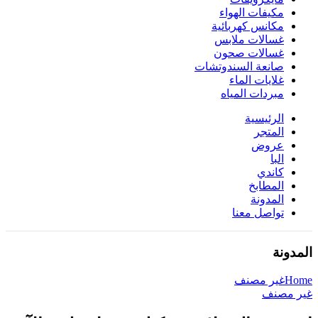
مكيفات الهواء
مكانس كهربائية
غسالات ملابس
غسالات صحون
صانعة السندوتشات
غلايات الماء
مبردات المياه
الرئيسية
المتجر
عروض
البا
كاندي
المطابخ
المدونة
تواصل معنا
المدونة
Home
غير مصنف
غير مصنف