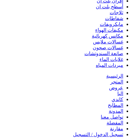
افران بلت ان
أسطح بلت ان
ثلاجات
شفاطات
مايكرويفات
مكيفات الهواء
مكانس كهربائية
غسالات ملابس
غسالات صحون
صانعة السندوتشات
غلايات الماء
مبردات المياه
الرئيسية
المتجر
عروض
البا
كاندي
المطابخ
المدونة
تواصل معنا
المفضلة
مقارنة
تسجيل الدخول / التسجيل