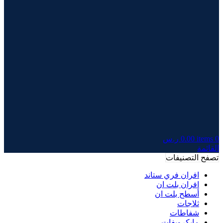
0
items
0.00
ر.س
القائمة
تصفح التصنيفات
افران فري ستاند
افران بلت ان
أسطح بلت ان
ثلاجات
شفاطات
مايكرويفات