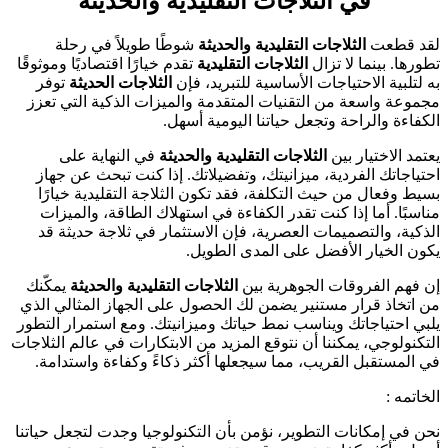
في الثلاجات التقليدية والحديثة
لقد قطعت
الثلاجات التقليدية والحديثة
شوطًا طويلاً في رحلة
تطورها. بينما لا تزال
الثلاجات التقليدية
تقدم خيارًا اقتصاديًا وموثوقًا
به لتلبية الاحتياجات الأساسية للتبريد، فإن
الثلاجات الحديثة
توفر
مجموعة واسعة من التقنيات المتقدمة والميزات الذكية التي تعزز
الكفاءة والراحة وتجعل حياتنا اليومية أسهل.
يعتمد الاختيار بين
الثلاجات التقليدية والحديثة
في النهاية على
احتياجاتك الفردية، ميزانيتك، وتفضيلاتك. إذا كنت تبحث عن جهاز
بسيط وفعال من حيث التكلفة، فقد تكون الثلاجة التقليدية خيارًا
مناسبًا. أما إذا كنت تقدر الكفاءة في استهلاك الطاقة، والميزات
الذكية، والتصميمات العصرية، فإن الاستثمار في ثلاجة حديثة قد
يكون الخيار الأفضل على المدى الطويل.
إن فهم الفروقات الجوهرية بين
الثلاجات التقليدية والحديثة
يمكّنك
من اتخاذ قرار مستنير يضمن لك الحصول على الجهاز المثالي الذي
يلبي احتياجاتك ويناسب نمط حياتك وميزانيتك. ومع استمرار التطور
التكنولوجي، يمكننا أن نتوقع المزيد من الابتكارات في عالم الثلاجات
في المستقبل القريب، مما سيجعلها أكثر ذكاءً وكفاءة واستدامة.
الخاتمه :
نحن في إمكانات التطوير، نؤمن بأن التكنولوجيا وجدت لتجعل حياتنا