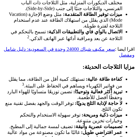
مختلف الديكورات المنزلية، مثل الثلاجات ذات الباب
الفرنسي، والثلاجات جنبًا إلى جنب (Side-by-Side).
ميزات توفير الطاقة المتقدمة:
مثل وضع الإجازة (Vacation
Mode) الذي يقلل من استهلاك الطاقة عند عدم استخدام
الثلاجة لفترة طويلة.
الاتصال بالواي فاي والتطبيقات الذكية:
تسمح بالتحكم في
2
الثلاجة عن بعد ومراقبة أدائها عبر الهاتف الذكي.
اقرا ايضا :
سعر مكيف شباك 24000 وحدة في السعودية: دليل شامل
ومفصل
مزايا الثلاجات الحديثة:
كفاءة طاقة عالية:
تستهلك كمية أقل من الطاقة، مما يقلل
3
من فواتير الكهرباء ويساهم في الحفاظ على البيئة.
تبريد أكثر فعالية وتوحيدًا:
تضمن توزيعًا متساويًا للهواء البارد
وحفظًا أفضل للأطعمة.
لا حاجة لإذابة الثلج يدويًا:
توفر الوقت والجهد بفضل تقنية منع
تكون الثلج.
ميزات ذكية ومريحة:
توفر سهولة الاستخدام والتحكم
وخيارات تخزين متنوعة.
تصميمات عصرية وأنيقة:
تضيف لمسة جمالية إلى المطبخ.
عمر افتراضي طويل:
غالبًا ما تكون مصنوعة من مواد عالية