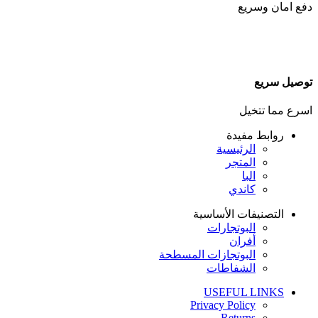
دفع امان وسريع
توصيل سريع
اسرع مما تتخيل
روابط مفيدة
الرئيسية
المتجر
البا
كاندي
التصنيفات الأساسية
البوتجارات
أفران
البوتجازات المسطحة
الشفاطات
USEFUL LINKS
Privacy Policy
Returns