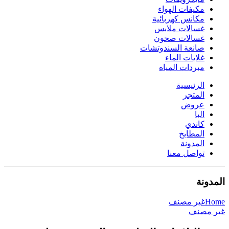
مكيفات الهواء
مكانس كهربائية
غسالات ملابس
غسالات صحون
صانعة السندوتشات
غلايات الماء
مبردات المياه
الرئيسية
المتجر
عروض
البا
كاندي
المطابخ
المدونة
تواصل معنا
المدونة
Home
غير مصنف
غير مصنف