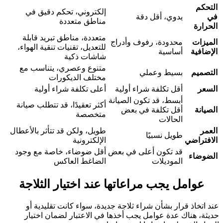
التحكم
إلكتروني، تحكم دقيق في
في
يدوي، أقل دقة
مناطق متعددة
الحرارة
متعددة، مناطق تبريد قابلة
الميزات
محدودة، رفوف وأدراج
للتعديل، تقنيات تنقية الهواء،
الإضافية
أساسية
شاشات ذكية
متنوع وعصري، يتناسب مع
التصميم
بسيط وعملي
مختلف الديكورات
السعر
أقل تكلفة شراء أولية
أعلى تكلفة شراء أولية
أبسط، قد تكون الصيانة
أكثر تعقيدًا، قد تتطلب صيانة
الصيانة
أقل تكلفة في بعض
متخصصة
الحالات
العمر
طويل، ولكن قد تتأثر بالأعطال
طويل نسبيًا
الافتراضي
الإلكترونية
قد تكون أعلى في بعض
أقل ضوضاء، خاصة مع وجود
الضوضاء
الموديلات
الضاغط العاكس
عوامل يجب مراعاتها عند اختيار الثلاجة
عند اتخاذ قرار بشأن شراء ثلاجة جديدة، سواء كانت تقليدية أو
حديثة، هناك عدة عوامل يجب أخذها في الاعتبار لضمان اختيار