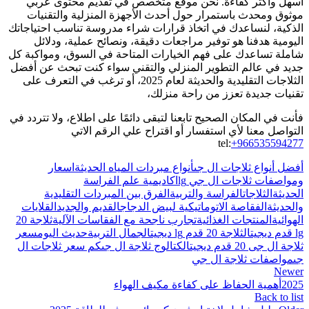
أسهل وأكثر كفاءة. نحن موقع متخصص في تقديم محتوى عربي
موثوق ومحدث باستمرار حول أحدث الأجهزة المنزلية والتقنيات
الذكية، لنساعدك في اتخاذ قرارات شراء مدروسة تناسب احتياجاتك
اليومية هدفنا هو توفير مراجعات دقيقة، ونصائح عملية، ودلائل
شاملة تساعدك على فهم الخيارات المتاحة في السوق، ومواكبة كل
جديد في عالم التطوير المنزلي والتقني سواء كنت تبحث عن أفضل
الثلاجات التقليدية والحديثة لعام 2025، أو ترغب في التعرف على
تقنيات جديدة تعزز من راحة منزلك،
فأنت في المكان الصحيح تابعنا لتبقى دائمًا على اطلاع، ولا تتردد في
التواصل معنا لأي استفسار أو اقتراح علي الرقم الاتي
tel:
+966535594277
أفضل أنواع ثلاجات ال جى
أنواع مبردات المياه الحديثة
اسعار
ومواصفات ثلاجات ال جي lg
اكاديمية علم الفراسة
الحديثة
الثلاجات
الفراسة والتربية
الفرق بين المبردات التقليدية
والحديثة
الفقاصة الاتوماتيكية لبيض الدجاج
القديم والجديد
القلايات
الهوائية
المنتجات الغذائية
تجارب ناجحة مع الفقاسات الآلية
ثلاجة 20
lg قدم ديجيتال
ثلاجة 20 قدم lg ديجيتال
جمال التربية
حديث اليوم
سعر
ثلاجة ال جى 20 قدم ديجيتال
كتالوج ثلاجة ال جى
كم سعر ثلاجات ال
جى
مواصفات ثلاجة ال جي
Newer
2025أهمية الحفاظ على كفاءة مكيف الهواء
Back to list