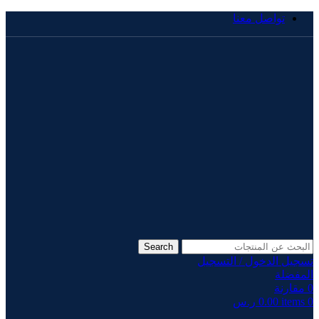
تواصل معنا
Search
تسجيل الدخول / التسجيل
المفضلة
0
مقارنة
0
items
0.00
ر.س