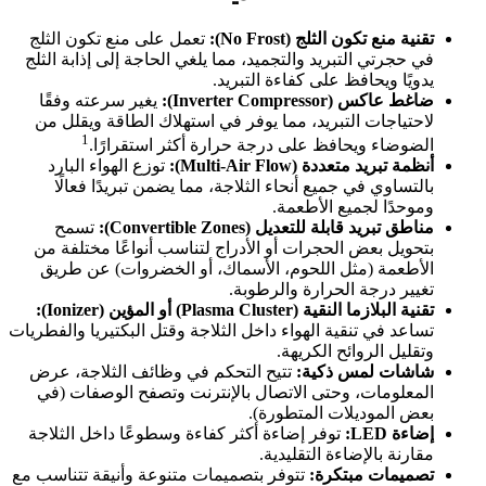
تقنية منع تكون الثلج (No Frost):
تعمل على منع تكون الثلج
في حجرتي التبريد والتجميد، مما يلغي الحاجة إلى إذابة الثلج
يدويًا ويحافظ على كفاءة التبريد.
ضاغط عاكس (Inverter Compressor):
يغير سرعته وفقًا
لاحتياجات التبريد، مما يوفر في استهلاك الطاقة ويقلل من
1
الضوضاء ويحافظ على درجة حرارة أكثر استقرارًا.
أنظمة تبريد متعددة (Multi-Air Flow):
توزع الهواء البارد
بالتساوي في جميع أنحاء الثلاجة، مما يضمن تبريدًا فعالًا
وموحدًا لجميع الأطعمة.
مناطق تبريد قابلة للتعديل (Convertible Zones):
تسمح
بتحويل بعض الحجرات أو الأدراج لتناسب أنواعًا مختلفة من
الأطعمة (مثل اللحوم، الأسماك، أو الخضروات) عن طريق
تغيير درجة الحرارة والرطوبة.
تقنية البلازما النقية (Plasma Cluster) أو المؤين (Ionizer):
تساعد في تنقية الهواء داخل الثلاجة وقتل البكتيريا والفطريات
وتقليل الروائح الكريهة.
شاشات لمس ذكية:
تتيح التحكم في وظائف الثلاجة، عرض
المعلومات، وحتى الاتصال بالإنترنت وتصفح الوصفات (في
بعض الموديلات المتطورة).
إضاءة LED:
توفر إضاءة أكثر كفاءة وسطوعًا داخل الثلاجة
مقارنة بالإضاءة التقليدية.
تصميمات مبتكرة:
تتوفر بتصميمات متنوعة وأنيقة تتناسب مع