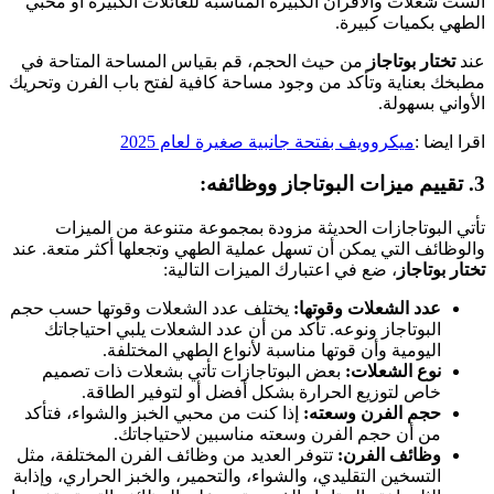
الست شعلات والأفران الكبيرة المناسبة للعائلات الكبيرة أو محبي
الطهي بكميات كبيرة.
عند
تختار بوتاجاز
من حيث الحجم، قم بقياس المساحة المتاحة في
مطبخك بعناية وتأكد من وجود مساحة كافية لفتح باب الفرن وتحريك
الأواني بسهولة.
اقرا ايضا :
ميكروويف بفتحة جانبية صغيرة لعام 2025
3. تقييم ميزات البوتاجاز ووظائفه:
تأتي البوتاجازات الحديثة مزودة بمجموعة متنوعة من الميزات
والوظائف التي يمكن أن تسهل عملية الطهي وتجعلها أكثر متعة. عند
تختار بوتاجاز
، ضع في اعتبارك الميزات التالية:
عدد الشعلات وقوتها:
يختلف عدد الشعلات وقوتها حسب حجم
البوتاجاز ونوعه. تأكد من أن عدد الشعلات يلبي احتياجاتك
اليومية وأن قوتها مناسبة لأنواع الطهي المختلفة.
نوع الشعلات:
بعض البوتاجازات تأتي بشعلات ذات تصميم
خاص لتوزيع الحرارة بشكل أفضل أو لتوفير الطاقة.
حجم الفرن وسعته:
إذا كنت من محبي الخبز والشواء، فتأكد
من أن حجم الفرن وسعته مناسبين لاحتياجاتك.
وظائف الفرن:
تتوفر العديد من وظائف الفرن المختلفة، مثل
التسخين التقليدي، والشواء، والتحمير، والخبز الحراري، وإذابة