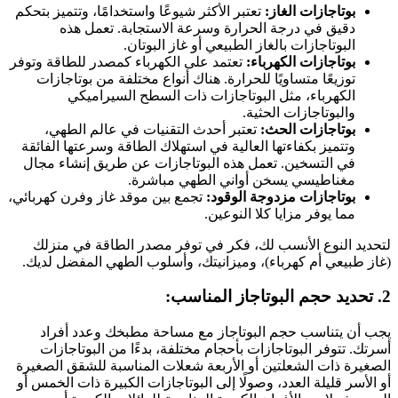
بوتاجازات الغاز:
تعتبر الأكثر شيوعًا واستخدامًا، وتتميز بتحكم
دقيق في درجة الحرارة وسرعة الاستجابة. تعمل هذه
البوتاجازات بالغاز الطبيعي أو غاز البوتان.
بوتاجازات الكهرباء:
تعتمد على الكهرباء كمصدر للطاقة وتوفر
توزيعًا متساويًا للحرارة. هناك أنواع مختلفة من بوتاجازات
الكهرباء، مثل البوتاجازات ذات السطح السيراميكي
والبوتاجازات الحثية.
بوتاجازات الحث:
تعتبر أحدث التقنيات في عالم الطهي،
وتتميز بكفاءتها العالية في استهلاك الطاقة وسرعتها الفائقة
في التسخين. تعمل هذه البوتاجازات عن طريق إنشاء مجال
مغناطيسي يسخن أواني الطهي مباشرة.
بوتاجازات مزدوجة الوقود:
تجمع بين موقد غاز وفرن كهربائي،
مما يوفر مزايا كلا النوعين.
لتحديد النوع الأنسب لك، فكر في توفر مصدر الطاقة في منزلك
(غاز طبيعي أم كهرباء)، وميزانيتك، وأسلوب الطهي المفضل لديك.
2. تحديد حجم البوتاجاز المناسب:
يجب أن يتناسب حجم البوتاجاز مع مساحة مطبخك وعدد أفراد
أسرتك. تتوفر البوتاجازات بأحجام مختلفة، بدءًا من البوتاجازات
الصغيرة ذات الشعلتين أو الأربعة شعلات المناسبة للشقق الصغيرة
أو الأسر قليلة العدد، وصولًا إلى البوتاجازات الكبيرة ذات الخمس أو