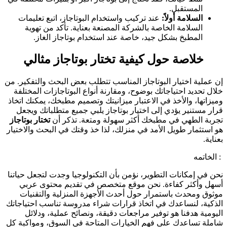
المستقبل.
السلامة أولاً:
عند تركيب واستخدام البوتاجاز، اتبع تعليمات
السلامة الخاصة بالشركة المصنعة بعناية. تأكد من تهوية
المطبخ بشكل جيد، خاصة عند استخدام بوتاجاز الغاز.
خلاصة حول كيفية
تختار بوتاجاز
مثالي
إن عملية اختيار البوتاجاز المناسب تتطلب بعض البحث والتفكير. من
خلال تحديد احتياجاتك بوضوح، ومقارنة أنواع البوتاجازات المختلفة
وميزاتها، والأخذ في الاعتبار ميزانيتك وتصميم مطبخك، يمكنك اتخاذ
قرار مستنير يؤدي إلى اختيار بوتاجاز يلبي جميع متطلباتك ويجعل
تجربة الطهي في مطبخك أكثر سهولة ومتعة. تذكر أن
تختار بوتاجاز
هو استثمار طويل الأمد في منزلك، لذا خذ وقتك في البحث والاختيار
بعناية.
: الخاتمه
نحن في إمكانات التطوير، نؤمن بأن التكنولوجيا وجدت لتجعل حياتنا
أسهل وأكثر كفاءة. نحن موقع متخصص في تقديم محتوى عربي
موثوق ومحدث باستمرار حول أحدث الأجهزة المنزلية والتقنيات
الذكية، لنساعدك في اتخاذ قرارات شراء مدروسة تناسب احتياجاتك
اليومية هدفنا هو توفير مراجعات دقيقة، ونصائح عملية، ودلائل
شاملة تساعدك على فهم الخيارات المتاحة في السوق، ومواكبة كل