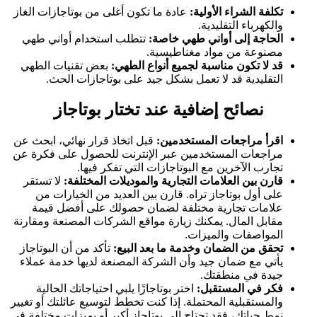
تكلفة الشراء الأولية:
عادة ما تكون أغلى من بوتاجازات الغاز
والكهرباء التقليدية.
الحاجة إلى أواني طهي خاصة:
تتطلب استخدام أواني طهي
مصنوعة من مواد مغناطيسية.
قد لا تكون مناسبة لجميع أنواع الطهي:
بعض تقنيات الطهي
التقليدية قد لا تعمل بشكل جيد على بوتاجازات الحث.
نصائح إضافية عند
تختار بوتاجاز
اقرأ مراجعات المستخدمين:
قبل اتخاذ قرار نهائي، ابحث عن
مراجعات المستخدمين عبر الإنترنت للحصول على فكرة عن
تجارب الآخرين مع البوتاجازات التي تفكر فيها.
قارن بين العلامات التجارية والموديلات المختلفة:
لا تستقر
على أول بوتاجاز تراه. قارن بين العديد من الخيارات من
علامات تجارية مختلفة لضمان حصولك على أفضل قيمة
مقابل المال. يمكنك زيارة مواقع الشركات المصنعة ومقارنة
المواصفات والميزات.
تحقق من الضمان وخدمة ما بعد البيع:
تأكد من أن البوتاجاز
يأتي مع ضمان جيد وأن الشركة المصنعة لديها خدمة عملاء
جيدة في منطقتك.
فكر في المستقبل:
اختر بوتاجازًا يلبي احتياجاتك الحالية
والمستقبلية المحتملة. إذا كنت تخطط لتوسيع عائلتك أو تغيير
نمط حياتك، فقد تحتاج إلى بوتاجاز أكبر أو بميزات مختلفة في