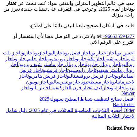
جديد في عالم التطوير المنزلي والتقني سواء كنت تبحث عن
تختار
بوتاجاز
لعام 2025، أو ترغب في التعرف على تقنيات جديدة تعزز من
راحة منزلك
فأنت في المكان الصحيح تابعنا لتبقى دائمًا على اطلاع،
+966535594277
tel:
ولا تتردد في التواصل معنا لأي استفسار أو
اقتراح علي الرقم الاتي
احسن بوتاجاز
اختيار بوتاجاز
افضل بوتاجاز
البوتاجاز
بوتاجاز
بوتاجاز بلت
ان
بوتاجاز بوش
بوتاجاز تكنوجاز
بوتاجاز تورنيدو
بوتاجاز جليم جاز
بوتاجاز
رويال
بوتاجاز رويال جاز
بوتاجاز رويال جاز ماستر شيف برو
بوتاجاز
رويال ماستر شيف
بوتاجاز زانوسي
بوتاجاز فريش
بوتاجاز فريش
ايطاليانو
بوتاجاز فريش بروفيشنال
بوتاجاز فريش هامر
بوتاجاز
لاجيرمانيا
بوتاجاز مسطح
بوتاجاز يونيفرسال
بوتاجاز يونيون
ار
بوتاجازات
بوتجاز
كيف تختار فرن الغاز
كيفيه اختيار البوتاجاز
Newer
أفضل نصائح لتنظيف شفاط المطبخ بسهولة2025
Back to list
Older
أحجام الثلاجات المناسبة للعائلات في عام 2025: دليل شامل
لاختيار الثلاجة المثالية
Related Posts