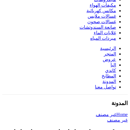
مكيفات الهواء
مكانس كهربائية
غسالات ملابس
غسالات صحون
صانعة السندوتشات
غلايات الماء
مبردات المياه
الرئيسية
المتجر
عروض
البا
كاندي
المطابخ
المدونة
تواصل معنا
المدونة
Home
غير مصنف
غير مصنف