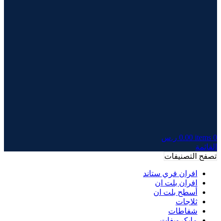
0
items
0.00
ر.س
القائمة
تصفح التصنيفات
افران فري ستاند
افران بلت ان
أسطح بلت ان
ثلاجات
شفاطات
مايكرويفات