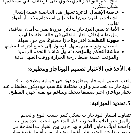
الثلج. اختر البوتاجاز الذي يحتوي على الوظائف التي تستخدمها
بشكل متكرر.
خاصية الإشعال الذاتي:
تسهل هذه الخاصية عملية إشعال
الشعلات والفرن دون الحاجة إلى استخدام ولاعة أو أعواد
ثقاب.
الأمان:
بعض البوتاجازات تأتي مزودة بميزات أمان إضافية،
مثل نظام إيقاف الغاز التلقائي في حالة انطفاء اللهب.
سهولة التنظيف:
اختر بوتاجازًا مصنوعًا من مواد سهلة
التنظيف وذو تصميم يسهل الوصول إلى جميع أجزائه لتنظيفها.
شاشة التحكم والمؤقت:
تسهل شاشة التحكم الرقمية
والمؤقت عملية ضبط درجة الحرارة ووقت الطهي بدقة.
4. الأخذ في الاعتبار تصميم البوتاجاز ومظهره:
يلعب تصميم البوتاجاز ومظهره دورًا في جمالية مطبخك. تتوفر
البوتاجازات بتصاميم وألوان مختلفة لتتناسب مع ديكور مطبخك. عند
تختار بوتاجاز
، اختر تصميمًا يعجبك ويتناغم مع بقية أجهزة المطبخ.
5. تحديد الميزانية:
تتفاوت أسعار البوتاجازات بشكل كبير حسب النوع والحجم
والميزات والعلامة التجارية. قبل البدء في البحث، حدد ميزانية
واضحة لديك وحاول الالتزام بها. قارن بين الخيارات المتاحة في
حدود ميزانيتك للعثور على أفضل بوتاجاز يقدم أفضل قيمة مقابل