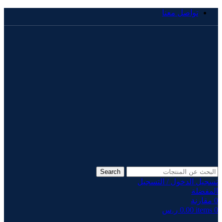
تواصل معنا
Search
تسجيل الدخول / التسجيل
المفضلة
0
مقارنة
0
items
0.00
ر.س