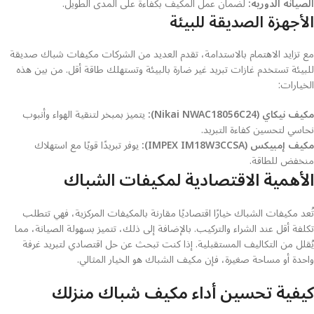
الصيانة الدورية:
لضمان عمل المكيف بكفاءة على المدى الطويل.
الأجهزة الصديقة للبيئة
مع تزايد الاهتمام بالاستدامة، تقدم العديد من الشركات مكيفات شباك صديقة
للبيئة تستخدم غازات تبريد غير ضارة بالبيئة وتستهلك طاقة أقل. من بين هذه
الخيارات:
مكيف نيكاي (Nikai NWAC18056C24):
يتميز بمبخر لتنقية الهواء وأنبوب
نحاسي لتحسين كفاءة التبريد.
مكيف إمبيكس (IMPEX IM18W3CCSA):
يوفر تبريدًا قويًا مع استهلاك
منخفض للطاقة.
الأهمية الاقتصادية لمكيفات الشباك
تُعد مكيفات الشباك خيارًا اقتصاديًا مقارنة بالمكيفات المركزية، فهي تتطلب
تكلفة أقل عند الشراء والتركيب. بالإضافة إلى ذلك، تتميز بسهولة الصيانة، مما
يُقلل من التكاليف المستقبلية. إذا كنت تبحث عن حل اقتصادي لتبريد غرفة
واحدة أو مساحة صغيرة، فإن مكيف الشباك هو الخيار المثالي.
كيفية تحسين أداء مكيف شباك منزلك