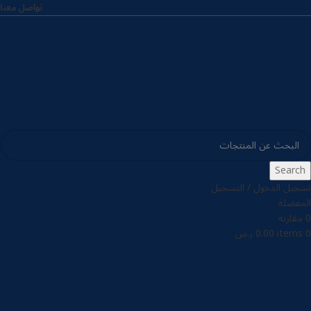
تواصل معنا
Search
تسجيل الدخول / التسجيل
المفضلة
0
مقارنة
0
items
0.00
ر.س