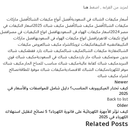
لمزيد من القراءه , اضغط
هنا
أسعار مكيفات الشباك في السعودية
أفضل أنواع مكيفات الشباك
أفضل ماركات
مكيفات الشباك
أفضل مكيف شباك
أفضل مكيف شباك 2025
اسعار التكيفات في
مصر 2024
اسعار مكيفات الهواء في السعوديه
افضل انواع التكيفيات في مصر
افضل
انواع تكيفات الانفرتر
افضل انواع مكيفات الهواء في السعوديه
افضل ماركات
التكييفات
تقنيه التكييفات
تكيفات تروبكال
شراء مكيف شباك
عروض مكيفات
الشباك
مقارنة مكيفات الشباك
مكيف شباك
مكيف شباك بارد فقط
مكيف شباك
بدون صوت
مكيف شباك حار بارد
مكيف شباك في السعودية
مكيف شباك قوي
التبريد
مكيف شباك كفاءة عالية
مكيف شباك مناسب للمناخ الحار.
مكيف شباك
موفر للكهرباء
مكيفات الشباك الاقتصادية
مكيفات شباك موفرة للطاقة
نصائح
لشراء مكيف شباك
Newer
كيف تختار الميكروويف المناسب؟ دليل شامل للمواصفات والأسعار في
2025
Back to list
Older
كيف تؤثر الأجهزة الكهربائية على فاتورة الكهرباء؟ 5 نصائح لتقليل استهلاك
الكهرباء في 2025
Related Posts