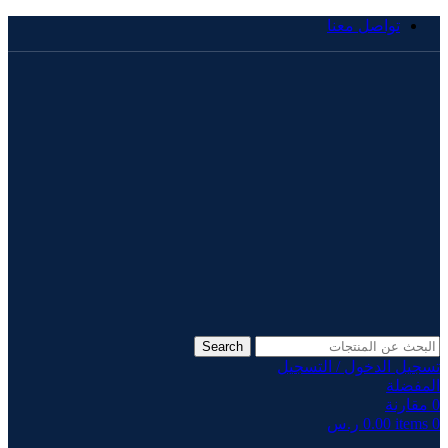
تواصل معنا
Search
تسجيل الدخول / التسجيل
المفضلة
0
مقارنة
0
items
0.00
ر.س