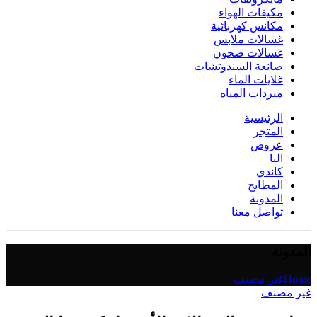
مكيفات الهواء
مكانس كهربائية
غسالات ملابس
غسالات صحون
صانعة السندوتشات
غلايات الماء
مبردات المياه
الرئيسية
المتجر
عروض
البا
كاندي
المطابخ
المدونة
تواصل معنا
المدونة
Home
غير مصنف
غير مصنف