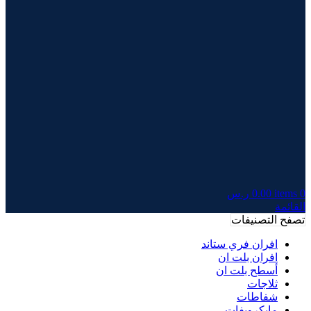
0
items
0.00
ر.س
القائمة
تصفح التصنيفات
افران فري ستاند
افران بلت ان
أسطح بلت ان
ثلاجات
شفاطات
مايكرويفات