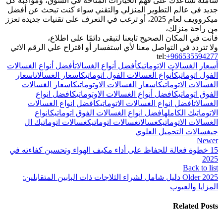
شاملة تساعدك على فهم الخيارات المتاحة في السوق، ومواكبة كل
جديد في عالم التطوير المنزلي والتقني سواء كنت تبحث عن أفضل
ميكروويف لعام 2025، أو ترغب في التعرف على تقنيات جديدة تعزز
من راحة منزلك،
فأنت في المكان الصحيح تابعنا لتبقى دائمًا على اطلاع،
ولا تتردد في التواصل معنا لأي استفسار أو اقتراح علي الرقم الاتي
tel:
+966535594277
أسعار الغسالات الاتوماتيك
أفضل أنواع الغسالات
أفضل أنواع الغسالات
الفول اتوماتيك
أنواع الغسالات الفول اتوماتيك
اسعار الغسالات
اسعار
الغسالات الاتوماتيك
اسعار الغسالات الاوتوماتيك
اسعار الغسالات
الفوق اتوماتيك
افضل أنواع الغسالات الاوتوماتيك
افضل انواع
الغسالات
افضل انواع الغسالات الاتوماتيك
افضل انواع الغسالات
الاتوماتيك الكامله
افضل انواع الغسالات الفوق اتوماتيك
انواع
الغسالات الاتوماتيك
غسالات
غسالات اتوماتيك
غسالات اتوماتيك ال
جي
غسالات التحميل العلوي
Newer
15 خطوة فعالة للحفاظ على أداء مكيف الهواء وتحسين كفاءته في
2025
Back to list
Older
2025 دليل شامل لشراء الثلاجات ذات البابين المتقابلين:
المزايا والعيوب
Related Posts