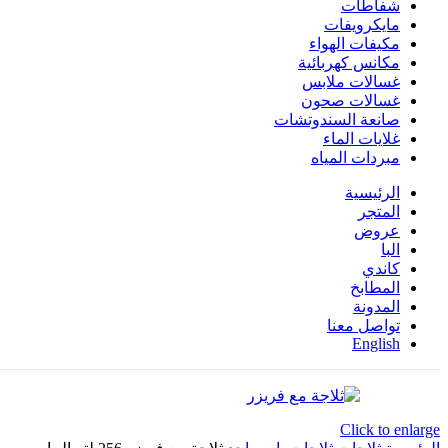
شفاطات
مايكرويفات
مكيفات الهواء
مكانس كهربائية
غسالات ملابس
غسالات صحون
صانعة السندوتشات
غلايات الماء
مبردات المياه
الرئيسية
المتجر
عروض
البا
كاندي
المطابخ
المدونة
تواصل معنا
English
Click to enlarge