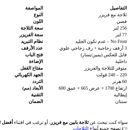
التفاصيل
المواصفة
ثلاجة مع فريزر
النوع
فضي
اللون
256 لتر
سعة الثلاجة
77 لتر
سعة الفريزر
No Frost – عدم تكون الجليد
نظام التبريد
3 أرفف زجاجية + رف زجاجي علوي
عدد الأرفف
قابل للعكس (يمين/يسار)
فتح الباب
داخلية
الإضاءة
متوفر للثلاجة والفريزر
مفتاح القفل
220 – 240 فولت
الجهد الكهربائي
60 هرتز
التردد
ارتفاع 1700 × عرض 665 × عمق 600
الأبعاد (مم)
إيطالية
التقنية
سنتان
الضمان
سواء كنت تبحث عن
ثلاجة بابين مع فريزر
، أو ترغب في اقتناء
أفضل ثل
👉 تصفح جميع أنواع
الثلاجات