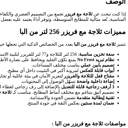
الوصف
إذا كنت تبحث عن
ثلاجة مع فريزر
تجمع بين التصميم العصري والكفاءة 
المناسبة، تُعد مثالية للمطابخ المتوسطة، وتوفر أداءً يعتمد عليه بفضل
مميزات ثلاجة مع فريزر 256 لتر من البا
تتميز
ثلاجة مع فريزر من البا
بعدد من الخصائص الذكية التي تجعلها خيارً
سعة تخزين مناسبة
: 256 لتر للثلاجة و77 لتر للفريزر لتلبية الاستخدام اليومي.
نظام تبريد
No Frost
يمنع تكوّن الجليد ويحافظ على نضارة الأط
تصميم بابين عملي
يناسب مختلف المساحات.
أبواب قابلة للعكس
لمرونة أكبر في التثبيت داخل أي مطبخ.
مفتاح قفل للثلاجة والفريزر
لتعزيز الأمان في بيئة عائلية أو تجار
إضاءة داخلية واضحة
تسهّل الوصول إلى المحتويات.
3
أرفف زجاجية قابلة للتعديل
بالإضافة إلى رف زجاجي لغطاء ال
تصميم أنيق يتناغم مع مختلف أنماط المطابخ، مناسب كـ
ثلاجة ف
تقنية إيطالية متقدمة
تضمن الجودة والاستدامة.
ضمان لمدة سنتين
يعكس الثقة في جودة المنتج.
مواصفات ثلاجة مع فريزر من البا :