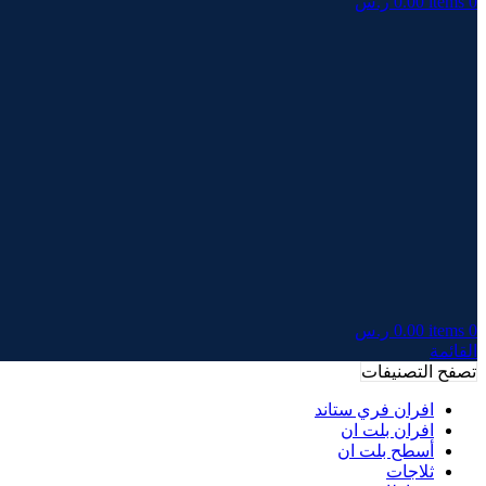
0
items
0.00
ر.س
0
items
0.00
ر.س
القائمة
تصفح التصنيفات
افران فري ستاند
افران بلت ان
أسطح بلت ان
ثلاجات