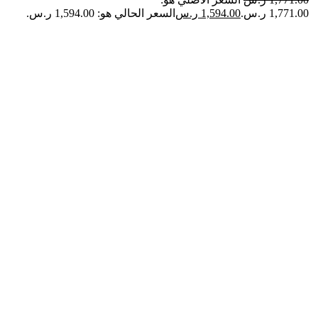
1,771.00 ر.س.
1,594.00
ر.س
السعر الحالي هو: 1,594.00 ر.س.