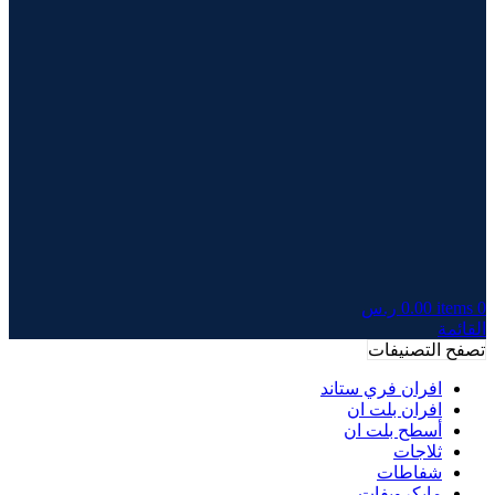
0
items
0.00
ر.س
القائمة
تصفح التصنيفات
افران فري ستاند
افران بلت ان
أسطح بلت ان
ثلاجات
شفاطات
مايكرويفات