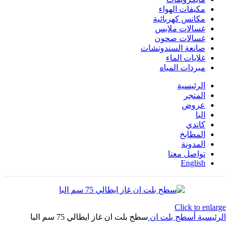
مكيفات الهواء
مكانس كهربائية
غسالات ملابس
غسالات صحون
صانعة السندوتشات
غلايات الماء
مبردات المياه
الرئيسية
المتجر
عروض
البا
كاندي
المطابخ
المدونة
تواصل معنا
English
Click to enlarge
الرئيسية
أسطح بلت ان
سطح بلت ان غاز ايطالي 75 سم البا