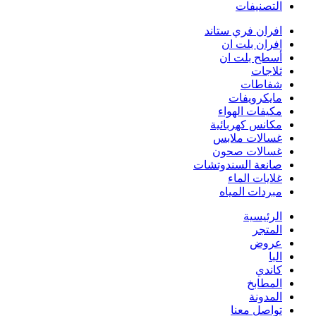
التصنيفات
افران فري ستاند
افران بلت ان
أسطح بلت ان
ثلاجات
شفاطات
مايكرويفات
مكيفات الهواء
مكانس كهربائية
غسالات ملابس
غسالات صحون
صانعة السندوتشات
غلايات الماء
مبردات المياه
الرئيسية
المتجر
عروض
البا
كاندي
المطابخ
المدونة
تواصل معنا