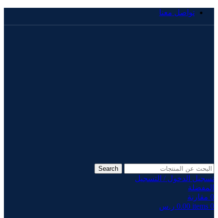
تواصل معنا
Search
تسجيل الدخول / التسجيل
المفضلة
0
مقارنة
0
items
0.00
ر.س