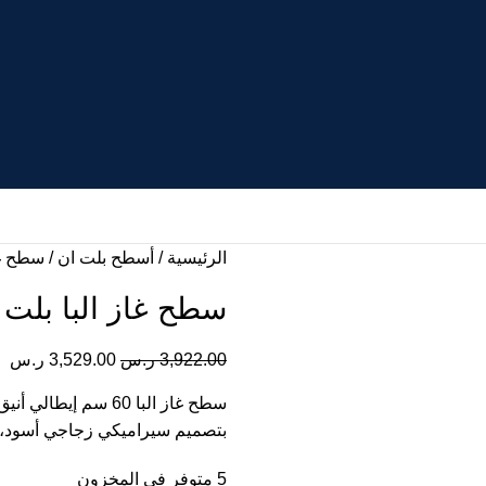
الرئيسية
أسطح بلت ان
سطح غاز 
سطح غاز البا بلت ان سير
3,922.00
ر.س
3,529.00
ر.س
بتصميم سيراميكي زجاجي أسود، إ
5 متوفر في المخزون