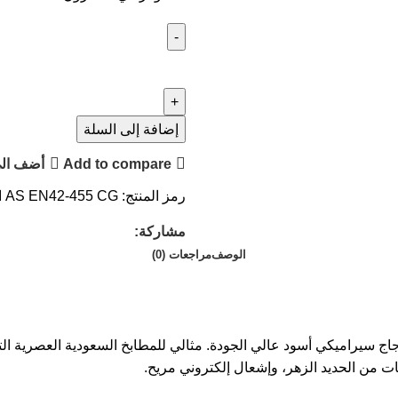
إضافة إلى السلة
Add to compare
أضف الي
رمز المنتج:
AS EN42-455 CG
ا
مشاركة:
الوصف
مراجعات (0)
با بلت ان إيطالي 60 سم، المصنوع من زجاج سيراميكي أسود عالي الجودة. مثالي للمطابخ السع
ت من الحديد الزهر، وإشعال إلكتروني مريح.