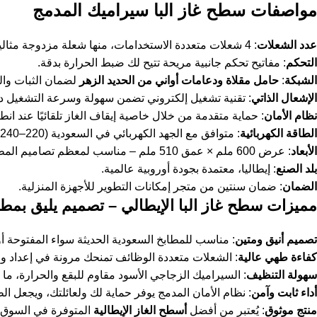
مواصفات سطح غاز البا سيراميك المدمج
عدد الشعلات
: 4 شعلات متعددة الاستخدامات، منها شعلة مزدوجة مثالية للطهي السريع أو الأواني الكبيرة.
التحكم
: مفاتيح تحكم جانبية مريحة تتيح لك ضبط الحرارة بدقة.
الشبكة
:
حامل مقلاة ودعامات أواني من الحديد الزهر
لضمان الثبات والمت
الإشعال الذاتي
: تقنية تشغيل إلكتروني تضمن سهولة وسرعة التشغيل دو
نظام الأمان
: حماية متقدمة من خلال خاصية إيقاف الغاز تلقائيًا عند انط
الطاقة الكهربائية
: متوافق مع الجهد الكهربائي في السعودية (220–240 فولت، 50–60 هرتز).
الأبعاد
: عرض 600 ملم × عمق 510 ملم – مناسب لمعظم تصاميم المطابخ السعودية.
بلد الصنع
: إيطاليا، معتمدة بجودة أوروبية عالمية.
الضمان
: ضمان سنتين من متجر
إمكانات التطوير للأجهزة المنزلية
.
مميزات سطح غاز البا الإيطالي – تصميم يليق بمط
تصميم أنيق ومتين
: مناسب للمطابخ السعودية الحديثة سواء المفتوحة أو
كفاءة طهي عالية
: الشعلات متعددة الوظائف تمنحك مرونة في إعداد وج
سهولة التنظيف
: السيراميك الزجاجي الأسود مقاوم للبقع والحرارة، ما
أداء ثابت وآمن
: نظام الأمان المدمج يوفر حماية لك ولعائلتك، ويجعل الطه
منتج موثوق
: يُعتبر من أفضل
أسطح الغاز الإيطالية
المتوفرة في السوق 