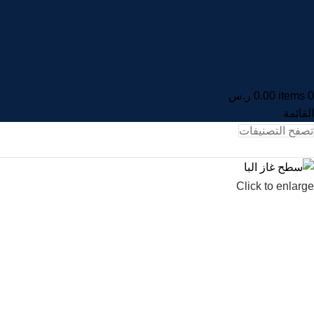
0
items
0.00
ر.س
القائمة
تصفح التصنيفات
Click to enlarge