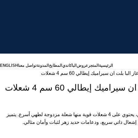
الرئيسية
المتجر
عروض
البا
كاندي
المطابخ
المدونة
تواصل معنا
ENGLISH
البا بلت ان سيراميك إيطالي 60 سم 4 شعلات
اميك إيطالي 60 سم 4 شعلات
سطح غاز البا 60 سم إيطالي أنيق، يحتوي على 4 شعلات قوية منها شعلة مزدوجة لطهي أسرع. يتميز
شعال ذاتي سريع، ودعامات حديد زهر لثبات وأمان مثالي.