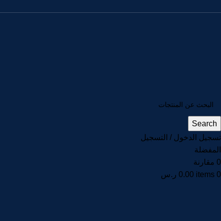
Search
تسجيل الدخول / التسجيل
المفضلة
0
مقارنة
0
items
0.00
ر.س