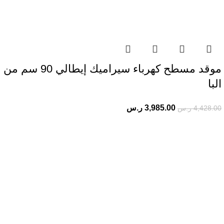
موقد مسطح كهرباء سيراميك إيطالي 90 سم من
البا
3,985.00
ر.س
4,428.00
ر.س