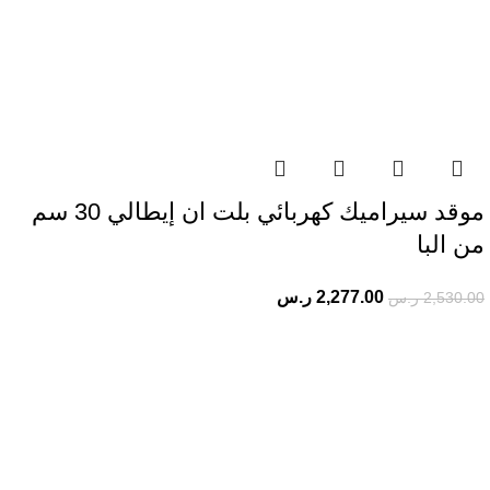
موقد سيراميك كهربائي بلت ان إيطالي 30 سم
من البا
2,277.00
ر.س
2,530.00
ر.س