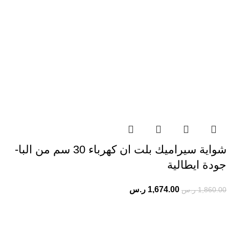
شواية سيراميك بلت ان كهرباء 30 سم من البا-
جودة ايطالية
1,674.00
ر.س
1,860.00
ر.س