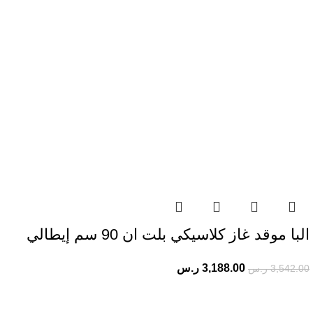
البا موقد غاز كلاسيكي بلت ان 90 سم إيطالي
3,188.00
ر.س
3,542.00
ر.س