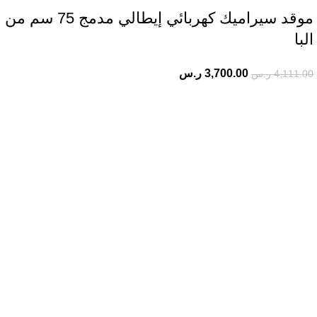
موقد سيراميك كهربائي إيطالي مدمج 75 سم من
البا
3,700.00
ر.س
4,111.00
ر.س