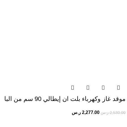
موقد غاز وكهرباء بلت ان إيطالي 90 سم من البا
2,277.00
ر.س
2,530.00
ر.س