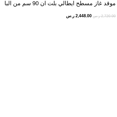
موقد غاز مسطح ايطالي بلت ان 90 سم من البا
2,448.00
ر.س
2,720.00
ر.س