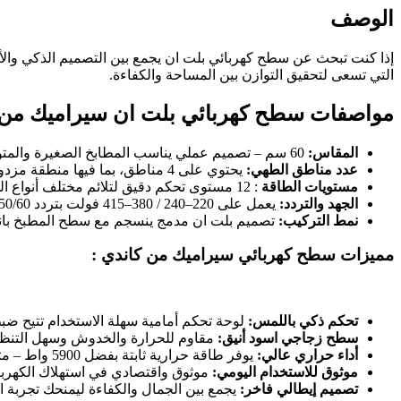
الوصف
التي تسعى لتحقيق التوازن بين المساحة والكفاءة.
مواصفات سطح كهربائي بلت ان سيراميك من 
المقاس
:
60 سم – تصميم عملي يناسب المطابخ الصغيرة والمتوسطة، مثالي للمطابخ المدمجة..
عدد مناطق الطهي
:
يحتوي على 4 مناطق، بما فيها منطقة مزدوجة للطهي بأوانٍ كبيرة أو لتحضير أكثر من طبق في آنٍ واحد.
مستويات الطاقة
: 12 مستوى تحكم دقيق لتلائم مختلف أنواع الطهي – مثالي لعشاق الطهي المنزلي.
الجهد والتردد
:
يعمل على 220–240 / 380–415 فولت بتردد 50/60 هرتز
نمط التركيب
:
تصميم بلت ان مدمج ينسجم مع سطح المطبخ بانسي
مميزات سطح كهربائي سيراميك من كاندي :
تحكم ذكي باللمس
:
لوحة تحكم أمامية سهلة الاستخدام تتيح ضب
سطح زجاجي اسود أنيق
:
مقاوم للحرارة والخدوش وسهل التنظي
أداء حراري عالي
:
يوفر طاقة حرارية ثابتة بفضل 5900 واط – مثالي للطهي السريع والمتوازن.
موثوق
للاستخدام اليومي
:
موثوق واقتصادي في استهلاك الكهرباء
تصميم إيطالي فاخر
:
يجمع بين الجمال والكفاءة ليمنحك تجربة ا