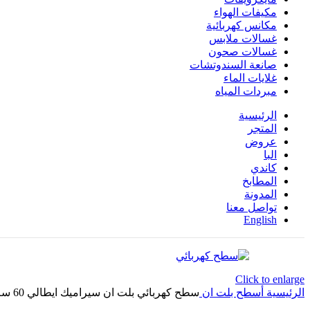
مكيفات الهواء
مكانس كهربائية
غسالات ملابس
غسالات صحون
صانعة السندوتشات
غلايات الماء
مبردات المياه
الرئيسية
المتجر
عروض
البا
كاندي
المطابخ
المدونة
تواصل معنا
English
Click to enlarge
الرئيسية
أسطح بلت ان
سطح كهربائي بلت ان سيراميك ايطالي 60 سم من كاندي 4 مناطق طهي 12 مستوى طاقة زجاج اسود