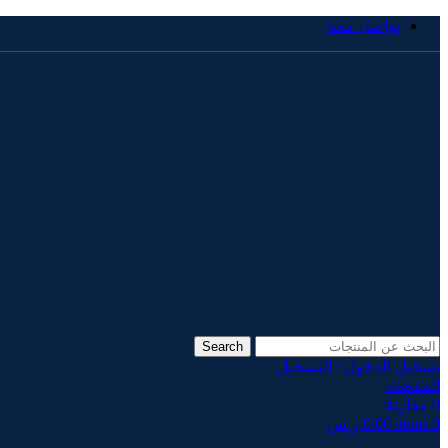
تواصل معنا
Search
تسجيل الدخول / التسجيل
المفضلة
0
مقارنة
0
items
0.00
ر.س