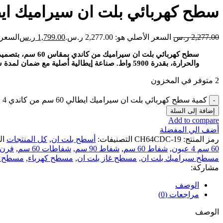
سطح كهربائي بلت ان سيراميك ايطالي 60 سم من كاندي 4 مناطق طهي 12 مستوى طا
2,277.00
ر.س
السعر الأصلي هو: 2,277.00 ر.س.
1,799.00
ر.س
السعر الحال
والحرارة، بقدرة 5900 واط. صناعة إيطالية أصلية مع ضمان لمدة سنتين
2 متوفر في المخزون
كمية سطح كهربائي بلت ان سيراميك ايطالي 60 سم من كاندي 4 مناطق طهي 12 مستوى طاقة زجاج اسود
إضافة إلى السلة
Add to compare
أضف الي المفضلة
رمز المنتج:
CH64CDC-19
التصنيفات:
أسطح بلت ان
,
كل المنتجات
ال
60 سم 4 عيون
,
شفاط 60 سم
,
شفاط 90 سم
,
شفاطات 60 سم
,
فرن 60 س
مسطح سيراميك بلت ان
,
مسطح غاز بلت ان
,
مسطح كهرباء
,
مسطح كه
مشاركة:
الوصف
مراجعات (0)
الوصف