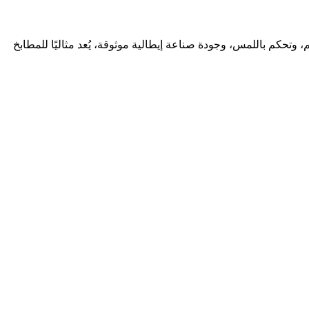
بحث عن سطح كهربائي بلت ان يجمع بين التصميم الذكي والأداء الفعّال، فإن هذا الجهاز من كاندي يلبّي تطلعاتك بدقة. بمقاس 60 سم، وتحكم باللمس، وجودة صناعة إيطالية موثوقة، يُعد مثاليًا للمطابخ