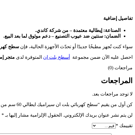
تفاصيل إضافية
الصناعة: إيطالية معتمدة – من شركة كاندي.
الضمان: سنتين ضد عيوب التصنيع – دعم موثوق لما بعد البيع.
سواء كنت تُجهز مطبخًا جديدًا أو تحدّث الأجهزة الحالية، فإن
سطح كهربا
احصل عليه الآن ضمن مجموعة
أسطح بلت ان
المتوفرة لدى
متجر إمك
مراجعات (0)
المراجعات
لا توجد مراجعات بعد.
كن أول من يقيم “سطح كهربائي بلت ان سيراميك ايطالي 60 سم من كاندي 4 مناطق طهي 12 مستوى طاقة زجاج اسود”
لن يتم نشر عنوان بريدك الإلكتروني.
الحقول الإلزامية مشار إليها بـ
*
تقييمك
*