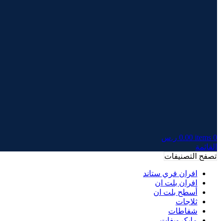
0
items
0.00
ر.س
القائمة
تصفح التصنيفات
افران فري ستاند
افران بلت ان
أسطح بلت ان
ثلاجات
شفاطات
مايكرويفات