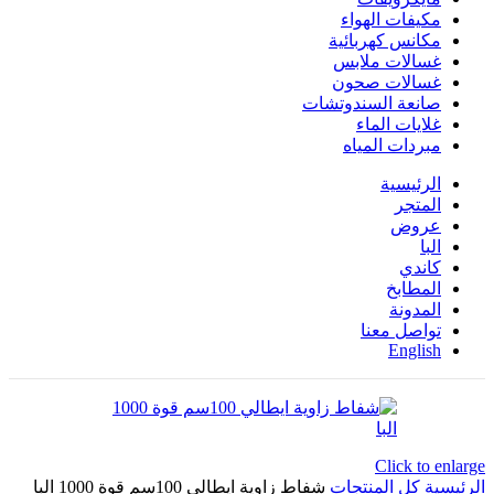
مكيفات الهواء
مكانس كهربائية
غسالات ملابس
غسالات صحون
صانعة السندوتشات
غلايات الماء
مبردات المياه
الرئيسية
المتجر
عروض
البا
كاندي
المطابخ
المدونة
تواصل معنا
English
Click to enlarge
الرئيسية
كل المنتجات
شفاط زاوية ايطالي 100سم قوة 1000 البا