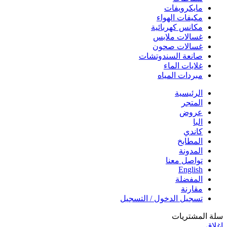
مايكرويفات
مكيفات الهواء
مكانس كهربائية
غسالات ملابس
غسالات صحون
صانعة السندوتشات
غلايات الماء
مبردات المياه
الرئيسية
المتجر
عروض
البا
كاندي
المطابخ
المدونة
تواصل معنا
English
المفضلة
مقارنة
تسجيل الدخول / التسجيل
سلة المشتريات
إغلاق