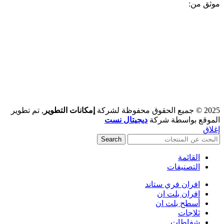
موثق من:
2025 © جميع الحقوق محفوظة لشركة
إمكانات التطوير
, تم تطوير
الموقع بواسطة شركة
ديجيتال نست
إغلاق
Search
القائمة
التصنيفات
افران فري ستاند
افران بلت ان
أسطح بلت ان
ثلاجات
شفاطات