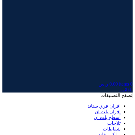
0
items
0.00
ر.س
القائمة
تصفح التصنيفات
افران فري ستاند
افران بلت ان
أسطح بلت ان
ثلاجات
شفاطات
مايكرويفات