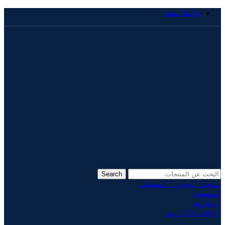
تواصل معنا
Search
تسجيل الدخول / التسجيل
المفضلة
0
مقارنة
0
items
0.00
ر.س