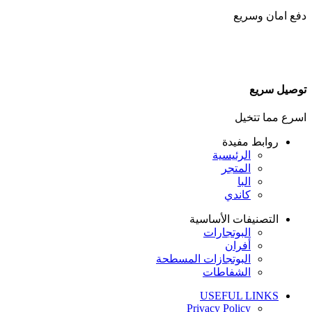
دفع امان وسريع
توصيل سريع
اسرع مما تتخيل
روابط مفيدة
الرئيسية
المتجر
البا
كاندي
التصنيفات الأساسية
البوتجارات
أفران
البوتجازات المسطحة
الشفاطات
USEFUL LINKS
Privacy Policy