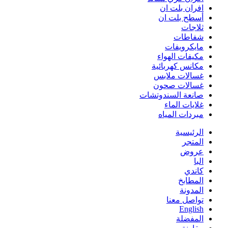
افران بلت ان
أسطح بلت ان
ثلاجات
شفاطات
مايكرويفات
مكيفات الهواء
مكانس كهربائية
غسالات ملابس
غسالات صحون
صانعة السندوتشات
غلايات الماء
مبردات المياه
الرئيسية
المتجر
عروض
البا
كاندي
المطابخ
المدونة
تواصل معنا
English
المفضلة