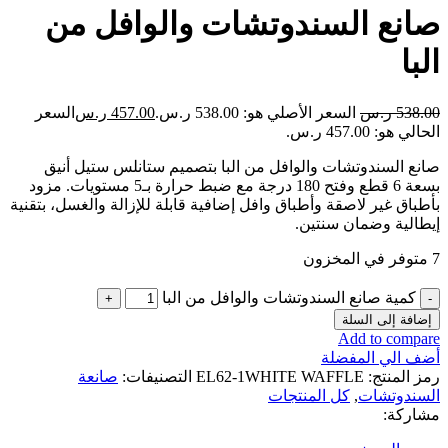
صانع السندوتشات والوافل من
البا
538.00
ر.س
السعر الأصلي هو: 538.00 ر.س.
457.00
ر.س
السعر
الحالي هو: 457.00 ر.س.
صانع السندوتشات والوافل من البا بتصميم ستانلس ستيل أنيق
بسعة 6 قطع وفتح 180 درجة مع ضبط حرارة بـ5 مستويات. مزود
بأطباق غير لاصقة وأطباق وافل إضافية قابلة للإزالة والغسل، بتقنية
إيطالية وضمان سنتين.
7 متوفر في المخزون
كمية صانع السندوتشات والوافل من البا
إضافة إلى السلة
Add to compare
أضف الي المفضلة
رمز المنتج:
EL62-1WHITE WAFFLE
التصنيفات:
صانعة
السندوتشات
,
كل المنتجات
مشاركة: