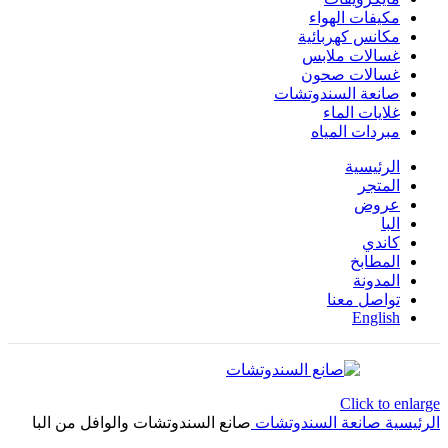
مكيفات الهواء
مكانس كهربائية
غسالات ملابس
غسالات صحون
صانعة السندوتشات
غلايات الماء
مبردات المياه
الرئيسية
المتجر
عروض
البا
كاندي
المطابخ
المدونة
تواصل معنا
English
Click to enlarge
الرئيسية
صانعة السندوتشات
صانع السندوتشات والوافل من البا