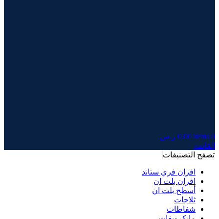
0
items
0.00
ر.س
القائمة
تصفح التصنيفات
افران فري ستاند
افران بلت ان
أسطح بلت ان
ثلاجات
شفاطات
مايكرويفات