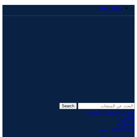
تواصل معنا
Search
تسجيل الدخول / التسجيل
المفضلة
0
مقارنة
0
items
0.00
ر.س