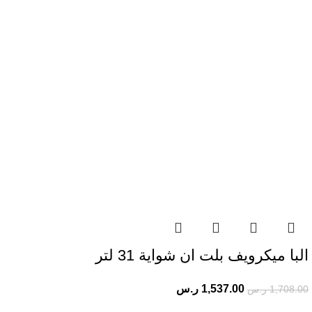
البا ميكرويف بلت ان شواية 31 لتر
1,537.00
ر.س
1,708.00
ر.س