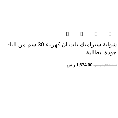
شواية سيراميك بلت ان كهرباء 30 سم من البا-
جودة ايطالية
1,674.00
ر.س
1,860.00
ر.س