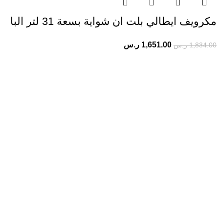
مكرويف ايطالي​ بلت ان شواية بسعة 31 لتر البا
1,651.00
ر.س
1,834.00
ر.س