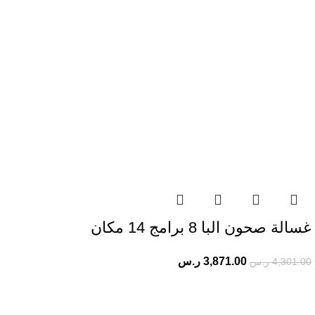
غسالة صحون البا 8 برامج 14 مكان
3,871.00
ر.س
4,301.00
ر.س