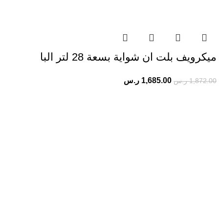
ميكرويف بلت ان شواية بسعة 28 لتر البا
1,685.00
ر.س
1,872.00
ر.س