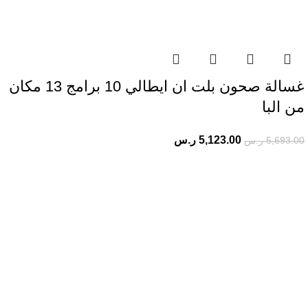
غسالة صحون بلت ان ايطالي 10 برامج 13 مكان
من البا
5,123.00
ر.س
5,693.00
ر.س
شحن مجاني
عند الطلب بقمية اعلي من 2000 ريال
24/7 دعم فني.