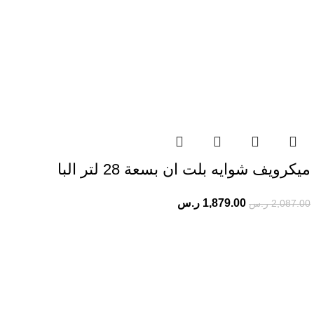
ميكرويف شوايه​ بلت ان بسعة 28 لتر البا
1,879.00
ر.س
2,087.00
ر.س