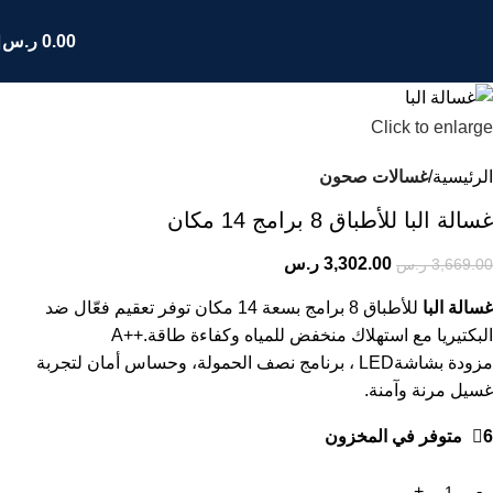
0.00
ر.س
Click to enlarge
الرئيسية
غسالات صحون
غسالة البا للأطباق 8 برامج 14 مكان
3,302.00
ر.س
3,669.00
ر.س
غسالة البا
للأطباق 8 برامج بسعة 14 مكان توفر تعقيم فعّال ضد
البكتيريا مع استهلاك منخفض للمياه وكفاءة طاقة
A++.
مزودة بشاشة
LED
، برنامج نصف الحمولة، وحساس أمان لتجربة
غسيل مرنة وآمنة
.
6 متوفر في المخزون