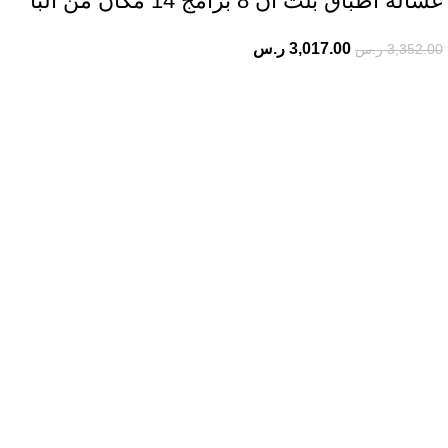
غسالة اطباق بلت ان 8 برامج 14 مكان من البا
3,017.00
ر.س
3,352.00
ر.س