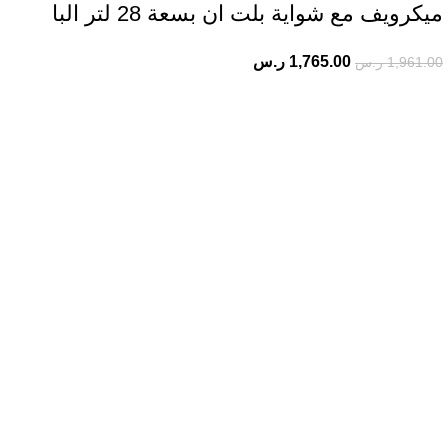
ميكرويف مع شواية​ بلت ان بسعة 28 لتر البا
1,765.00
ر.س
1,961.00
ر.س