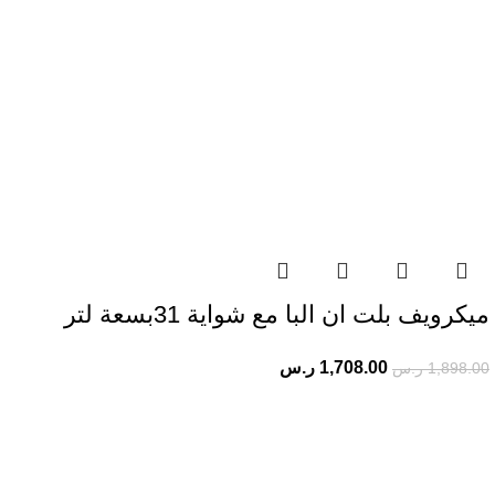
ميكرويف بلت ان البا مع شواية 31بسعة لتر
1,708.00
ر.س
1,898.00
ر.س