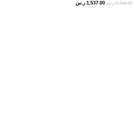
1,537.00
ر.س
1,708.00
ر.س