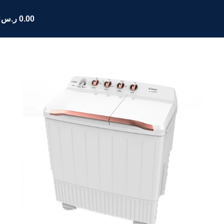
0.00
ر.س