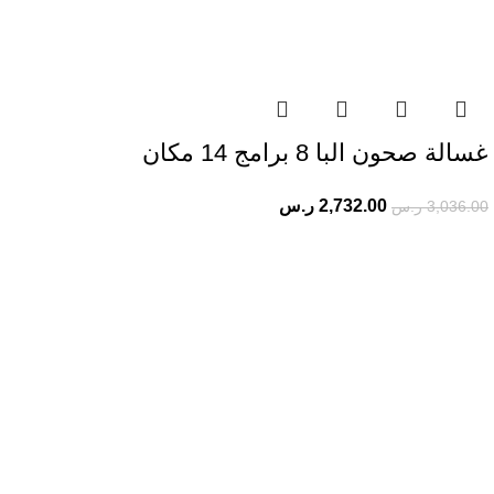
غسالة صحون البا 8 برامج 14 مكان
2,732.00
ر.س
3,036.00
ر.س