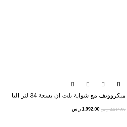
ميكروويف مع شواية بلت ان بسعة 34 لتر البا
1,992.00
ر.س
2,214.00
ر.س