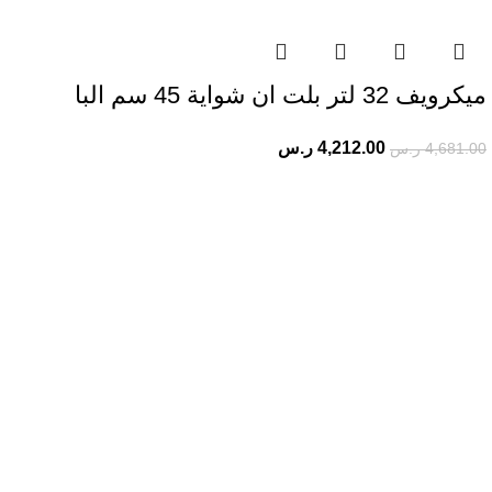
ميكرويف 32 لتر بلت ان شواية 45 سم البا
4,212.00
ر.س
4,681.00
ر.س