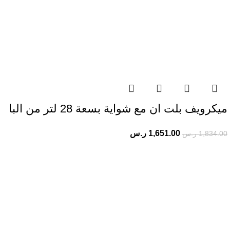
ميكرويف بلت ان مع شواية بسعة 28 لتر من البا
1,651.00
ر.س
1,834.00
ر.س