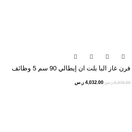
فرن غاز البا بلت ان إيطالي 90 سم 5 وظائف
4,032.00
ر.س
5,376.00
ر.س