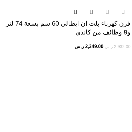
فرن كهرباء بلت ان ايطالي 60 سم بسعة 74 لتر
و9 وظائف من كاندي
2,349.00
ر.س
2,932.00
ر.س