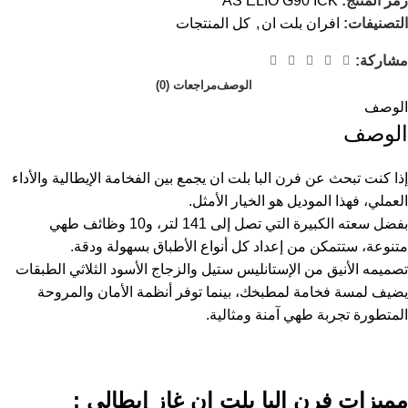
رمز المنتج:
AS ELIO G90 ICK
التصنيفات:
افران بلت ان
,
كل المنتجات
مشاركة:
الوصف
مراجعات (0)
الوصف
الوصف
إذا كنت تبحث عن فرن البا بلت ان​ يجمع بين الفخامة الإيطالية والأداء
العملي، فهذا الموديل هو الخيار الأمثل.
بفضل سعته الكبيرة التي تصل إلى 141 لتر، و10 وظائف طهي
متنوعة، ستتمكن من إعداد كل أنواع الأطباق بسهولة ودقة.
تصميمه الأنيق من الإستانليس ستيل والزجاج الأسود الثلاثي الطبقات
يضيف لمسة فخامة لمطبخك، بينما توفر أنظمة الأمان والمروحة
المتطورة تجربة طهي آمنة ومثالية.
مميزات فرن البا بلت ان​ غاز إيطالي :