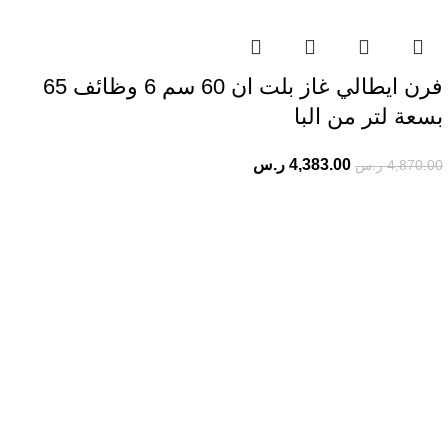
فرن ايطالي غاز​ بلت ان 60 سم 6 وظائف 65
بسعة لتر من البا
4,383.00
ر.س
4,870.00
ر.س