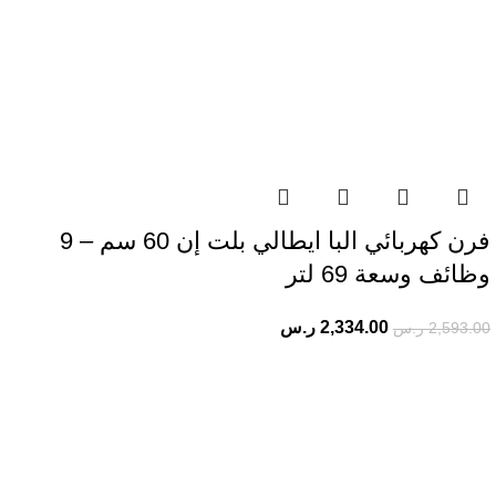
فرن كهربائي البا ايطالي بلت إن 60 سم – 9
وظائف وسعة 69 لتر
2,334.00
ر.س
2,593.00
ر.س