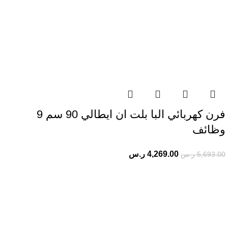
فرن كهربائي البا​ بلت ان ايطالي 90 سم 9
وظائف
4,269.00
ر.س
5,693.00
ر.س