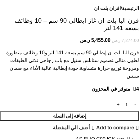
الرئيسية
افران بلت ان
فرن البا بلت ان​ غاز ايطالي 90 سم – 10 وظائف
بسعة 141 لتر
5,455.00
ر.س
7,274.00
ر.س
فرن البا بلت ان​ إيطالي 90 سم بسعة 141 لتر و10 وظائف متطورة
لطهي مثالي.تصميم ستانلس ستيل مع باب زجاجي ثلاثي الطبقات
ومروحة توزيع حرارة متساوية.جودة إيطالية عالية الأداء مع ضمان
سنتين.
4 متوفر في المخزون
إضافة إلى السلة
Add to compare
أضف الي المفضلة