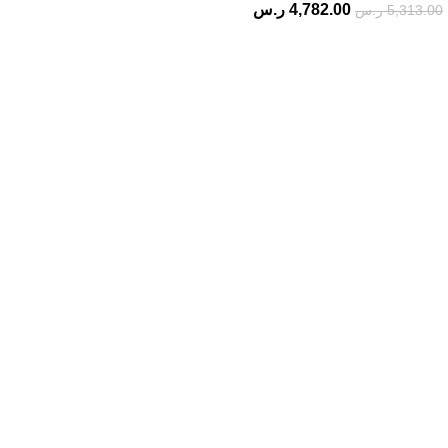
4,782.00
ر.س
5,313.00
ر.س