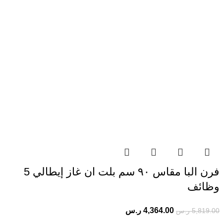
فرن البا مقاس ٩٠​ سم بلت ان غاز إيطالي 5
وظائف
4,364.00
ر.س
5,819.00
ر.س