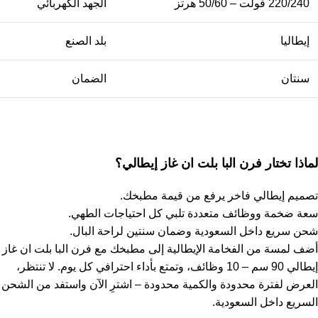
220/240 فولت – 50/60 هرتز
الجهد الكهربائي
إيطاليا
بلد الصنع
سنتان
الضمان
لماذا تختار فرن البا بلت ان​ غاز إيطالي؟
تصميم إيطالي فاخر يرفع من قيمة مطبخك.
سعة ضخمة ووظائف متعددة تلبي كل احتياجات الطهي.
شحن سريع داخل السعودية وضمان سنتين لراحة البال.
أضف لمسة من الفخامة الإيطالية إلى مطبخك مع فرن البا بلت ان غاز
إيطالي 90 سم – 10 وظائف، وتمتع بأداء احترافي كل يوم. لا تنتظر،
العرض لفترة محدودة والكمية محدودة – اشترِ الآن واستفد من الشحن
السريع داخل السعودية.