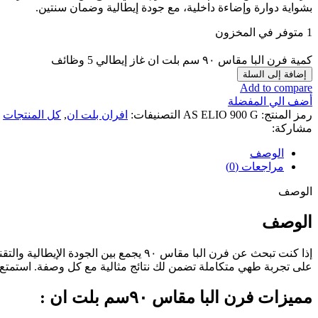
بشواية دوارة وإضاءة داخلية، مع جودة إيطالية وضمان سنتين
.
1 متوفر في المخزون
كمية فرن البا مقاس ٩٠​ سم بلت ان غاز إيطالي 5 وظائف
إضافة إلى السلة
Add to compare
أضف الي المفضلة
رمز المنتج:
AS ELIO 900 G
التصنيفات:
افران بلت ان
,
كل المنتجات
مشاركة:
الوصف
مراجعات (0)
الوصف
الوصف
على تجربة طهي متكاملة تضمن لك نتائج مثالية مع كل وصفة. استمتع ب
مميزات فرن البا مقاس ٩٠​سم بلت ان :