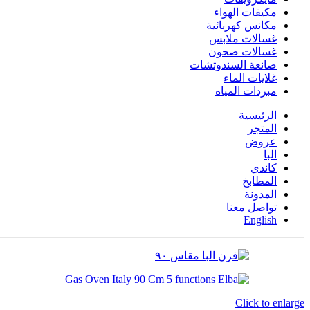
مكيفات الهواء
مكانس كهربائية
غسالات ملابس
غسالات صحون
صانعة السندوتشات
غلايات الماء
مبردات المياه
الرئيسية
المتجر
عروض
البا
كاندي
المطابخ
المدونة
تواصل معنا
English
Click to enlarge