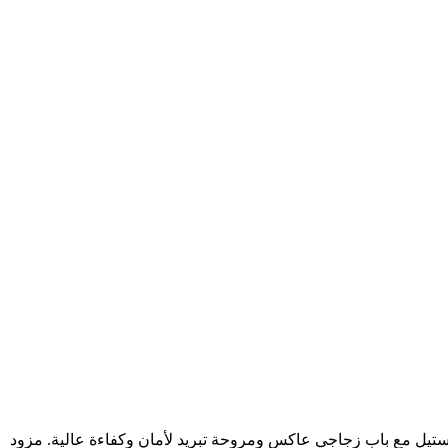
نتائج مثالية. تصميم أنيق من الستانلس ستيل مع باب زجاجي عاكس ومروحة تبريد لأمان وكفاءة عالية. مزود