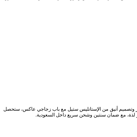
تبحث عن فرن البا مقاس ٩٠​ يجمع بين الجودة الإيطالية والتقنيات الحديثة، فهذا الموديل هو الخيار الأمثل لمطبخك. بسعة كبيرة 83 لتر وتصميم أنيق من الإستانليس ستيل مع باب زجاجي عاكس، ستحصل
ثر لذة، مع ضمان سنتين وشحن سريع داخل السعودية.