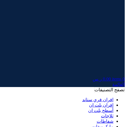
0
items
0.00
ر.س
القائمة
تصفح التصنيفات
افران فري ستاند
افران بلت ان
أسطح بلت ان
ثلاجات
شفاطات
مايكرويفات