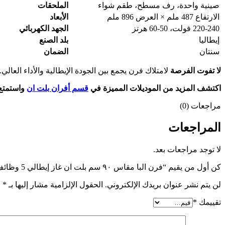
صينية واحدة، رف مسطح، طقم شواء
الملحقات
الارتفاع 487 ملم × العرض 896 ملم
الأبعاد
220-240 فولت، 50-60 هرتز
الجهد الكهربائي
إيطاليا
بلد الصنع
سنتان
الضمان
لا تفوت الفرصة
لامتلاك فرن يجمع بين الجودة الإيطالية والأداء العالي. اشترِ الآن فرن البا مقاس ٩٠​ واستمتع بتجربة 
اكتشف المزيد من الموديلات المميزة في
قسم أفران بلت ان
واستمتع 
مراجعات (0)
المراجعات
لا توجد مراجعات بعد.
كن أول من يقيم “فرن البا مقاس ٩٠​ سم بلت ان غاز إيطالي 5 وظائف”
لن يتم نشر عنوان بريدك الإلكتروني.
الحقول الإلزامية مشار إليها بـ
*
تقييمك
*