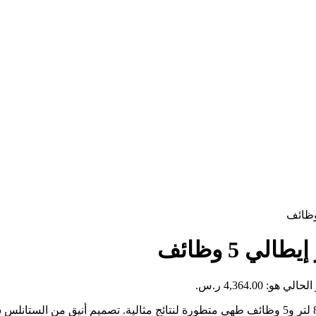
ي هو: 4,364.00 ر.س.
فرن البا مقاس ٩٠​ سم بلت ان غاز إيطالي يجمع بين السعة الكبيرة 83 لتر و5 وظائف طهي متطورة ل