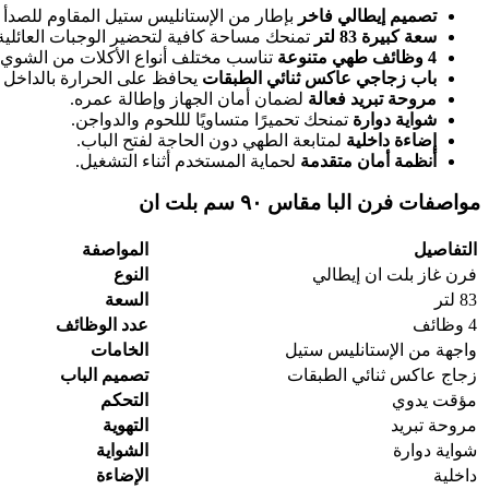
تصميم إيطالي فاخر
بإطار من الإستانليس ستيل المقاوم للص
سعة كبيرة 83 لتر
تمنحك مساحة كافية لتحضير الوجبات العائلية أ
4 وظائف طهي متنوعة
تناسب مختلف أنواع الأكلات من الشوي 
باب زجاجي عاكس ثنائي الطبقات
يحافظ على الحرارة بالداخل 
مروحة تبريد فعالة
لضمان أمان الجهاز وإطالة عمره.
شواية دوارة
تمنحك تحميرًا متساويًا لللحوم والدواجن.
إضاءة داخلية
لمتابعة الطهي دون الحاجة لفتح الباب.
أنظمة أمان متقدمة
لحماية المستخدم أثناء التشغيل.
مواصفات فرن البا مقاس ٩٠ سم بلت ان
التفاصيل
المواصفة
فرن غاز بلت ان إيطالي
النوع
83 لتر
السعة
4 وظائف
عدد الوظائف
واجهة من الإستانليس ستيل
الخامات
زجاج عاكس ثنائي الطبقات
تصميم الباب
مؤقت يدوي
التحكم
مروحة تبريد
التهوية
شواية دوارة
الشواية
داخلية
الإضاءة