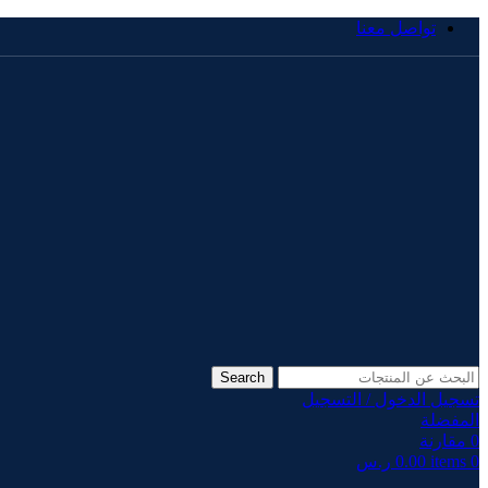
تواصل معنا
Search
تسجيل الدخول / التسجيل
المفضلة
0
مقارنة
0
items
0.00
ر.س