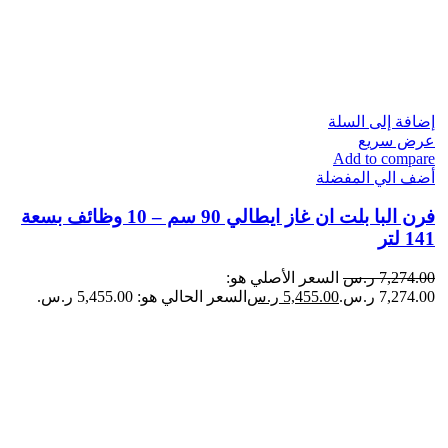
إضافة إلى السلة
عرض سريع
Add to compare
أضف الي المفضلة
فرن البا بلت ان​ غاز ايطالي 90 سم – 10 وظائف بسعة
141 لتر
7,274.00
ر.س
السعر الأصلي هو:
7,274.00 ر.س.
5,455.00
ر.س
السعر الحالي هو: 5,455.00 ر.س.