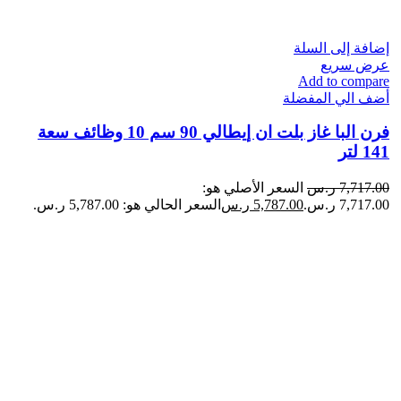
إضافة إلى السلة
عرض سريع
Add to compare
أضف الي المفضلة
فرن البا غاز بلت ان إيطالي 90 سم 10 وظائف سعة
141 لتر
7,717.00
ر.س
السعر الأصلي هو:
7,717.00 ر.س.
5,787.00
ر.س
السعر الحالي هو: 5,787.00 ر.س.