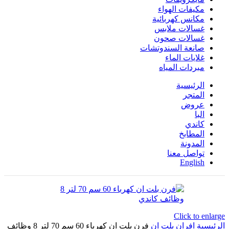
مكيفات الهواء
مكانس كهربائية
غسالات ملابس
غسالات صحون
صانعة السندوتشات
غلايات الماء
مبردات المياه
الرئيسية
المتجر
عروض
البا
كاندي
المطابخ
المدونة
تواصل معنا
English
Click to enlarge
الرئيسية
افران بلت ان
فرن بلت ان كهرباء 60 سم 70 لتر 8 وظائف