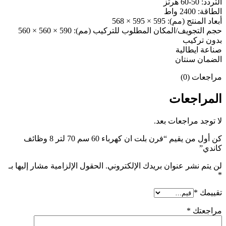
التردد: 50-60 هرتز
الطاقة: 2400 واط
أبعاد المنتج (مم): 595 × 595 × 568
حجم التجويف/المكان المطلوب للتركيب (مم): 590 × 560 × 560
بدون تركيب
صناعة ايطالية
الضمان سنتان
مراجعات (0)
المراجعات
لا توجد مراجعات بعد.
كن أول من يقيم “فرن بلت ان كهرباء 60 سم 70 لتر 8 وظائف
كاندي”
لن يتم نشر عنوان بريدك الإلكتروني.
الحقول الإلزامية مشار إليها بـ
*
تقييمك
*
مراجعتك
*