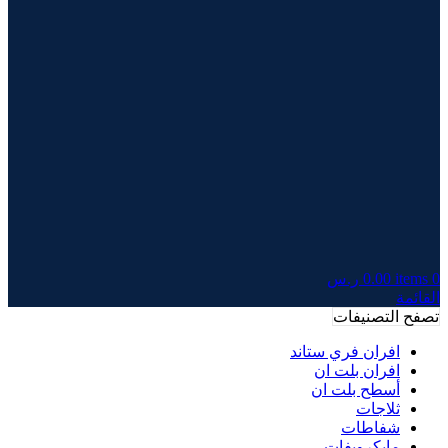
0
items
0.00
ر.س
القائمة
تصفح التصنيفات
افران فري ستاند
افران بلت ان
أسطح بلت ان
ثلاجات
شفاطات
مايكرويفات