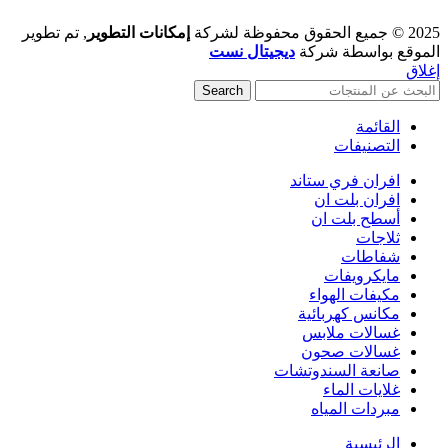
2025 © جميع الحقوق محفوظة لشركة
إمكانات التطوير
, تم تطوير
الموقع بواسطة شركة
ديجيتال نست
إغلاق
Search
القائمة
التصنيفات
افران فري ستاند
افران بلت ان
أسطح بلت ان
ثلاجات
شفاطات
مايكرويفات
مكيفات الهواء
مكانس كهربائية
غسالات ملابس
غسالات صحون
صانعة السندوتشات
غلايات الماء
مبردات المياه
الرئيسية