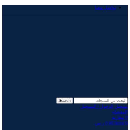
تواصل معنا
Search
تسجيل الدخول / التسجيل
المفضلة
0
مقارنة
0
items
0.00
ر.س