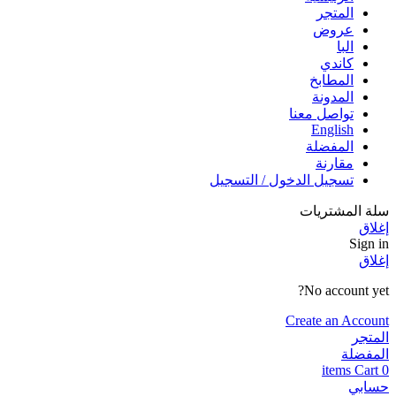
المتجر
عروض
البا
كاندي
المطابخ
المدونة
تواصل معنا
English
المفضلة
مقارنة
تسجيل الدخول / التسجيل
سلة المشتريات
إغلاق
Sign in
إغلاق
No account yet?
Create an Account
المتجر
المفضلة
items
Cart
0
حسابي