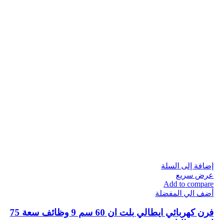
إضافة إلى السلة
عرض سريع
Add to compare
أضف الي المفضلة
فرن كهربائي ايطالي بلت ان 60 سم 9 وظائف سعة 75