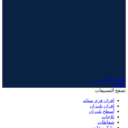
0
items
0.00
ر.س
القائمة
تصفح التصنيفات
افران فري ستاند
افران بلت ان
أسطح بلت ان
ثلاجات
شفاطات
مايكرويفات