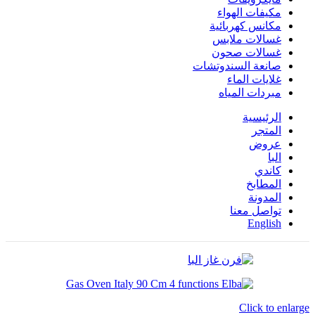
مكيفات الهواء
مكانس كهربائية
غسالات ملابس
غسالات صحون
صانعة السندوتشات
غلايات الماء
مبردات المياه
الرئيسية
المتجر
عروض
البا
كاندي
المطابخ
المدونة
تواصل معنا
English
Click to enlarge