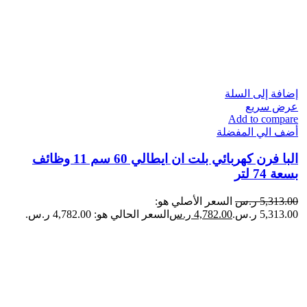
إضافة إلى السلة
عرض سريع
Add to compare
أضف الي المفضلة
البا فرن كهربائي بلت ان ايطالي​ 60 سم 11 وظائف
بسعة 74 لتر
5,313.00
ر.س
السعر الأصلي هو:
5,313.00 ر.س.
4,782.00
ر.س
السعر الحالي هو: 4,782.00 ر.س.