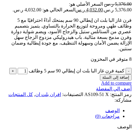
5,376.00
ر.س
السعر الأصلي هو:
5,376.00 ر.س.
4,032.00
ر.س
السعر الحالي هو: 4,032.00 ر.س.
فرن غاز البا بلت ان إيطالي 90 سم يمنحك أداءً احترافيًا مع 5
وظائف طهي ومروحة لتوزيع الحرارة بالتساوي. يتميز بتصميم
عصري من الستانلس ستيل والزجاج الأسود، ويضم شواية دوارة
وفرن مدمج بسعة مثالية. باب هيدروليكي مزدوج الزجاج سهل
الإزالة يضمن الأمان وسهولة التنظيف، مع جودة إيطالية وضمان
سنتين.
8 متوفر في المخزون
كمية فرن غاز البا بلت ان إيطالي 90 سم 5 وظائف
إضافة إلى السلة
Add to compare
أضف الي المفضلة
رمز المنتج:
AS109-51 X
التصنيفات:
افران بلت ان
,
كل المنتجات
مشاركة:
الوصف
مراجعات (0)
الوصف