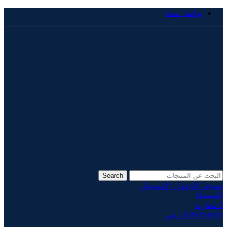
تواصل معنا
Search
تسجيل الدخول / التسجيل
المفضلة
0
مقارنة
0
items
0.00
ر.س