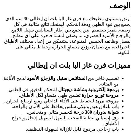
الوصف
ارتقِ بمستوى مطبخك مع فرن غاز البا بلت ان إيطالي 90 سم الذي
يجمع بين قوة الطهي ودقة التحكم، ليمنحك نتائج مثالية في كل
وصفة. يتميز بتصميم أنيق يجمع بين إطار الستانلس ستيل اللامع
والزجاج الأسود العصري، ما يضفي لمسة فاخرة على أي مطبخ.
بفضل وظائفه الخمس المتنوعة، ستتمكن من إعداد مختلف الأطباق
باحترافية، مع ضمان توزيع متساوٍ للحرارة وحفاظ مثالي على
النكهة.
مميزات فرن غاز البا بلت ان إيطالي
تصميم فاخر من
الستانلس ستيل والزجاج الأسود
لدمج الأناقة
مع المتانة.
برمجة إلكترونية بشاشة ديجيتال
للتحكم الدقيق في الطهي.
مروحة توزيع حرارة
تضمن طهي متساوٍ لكل الأطباق.
مروحة تبريد
للحفاظ على الأداء الداخلي ومنع ارتفاع الحرارة.
باب بإغلاق هيدروليكي سلس يحافظ على الأمان والراحة.
شواية بدوران 360 درجة
لتحمير مثالي ومتجانس.
رف إنسيابي بنظام السحب السهل لتسهيل إدخال وإخراج
الأطباق.
باب زجاجي مزدوج قابل للإزالة لسهولة التنظيف.