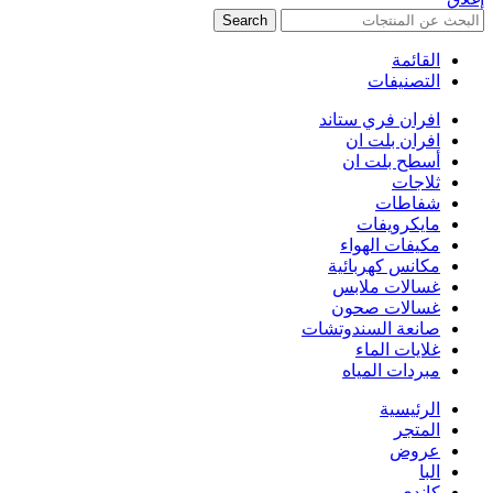
Search
القائمة
التصنيفات
افران فري ستاند
افران بلت ان
أسطح بلت ان
ثلاجات
شفاطات
مايكرويفات
مكيفات الهواء
مكانس كهربائية
غسالات ملابس
غسالات صحون
صانعة السندوتشات
غلايات الماء
مبردات المياه
الرئيسية
المتجر
عروض
البا
كاندي