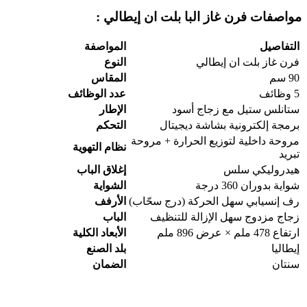
مواصفات فرن غاز البا بلت ان إيطالي :
التفاصيل
المواصفة
فرن غاز بلت ان إيطالي
النوع
90 سم
المقاس
5 وظائف
عدد الوظائف
ستانلس ستيل مع زجاج أسود
الإطار
برمجة إلكترونية بشاشة ديجيتال
التحكم
مروحة داخلية لتوزيع الحرارة + مروحة
نظام التهوية
تبريد
هيدروليكي سلس
إغلاق الباب
شواية بدوران 360 درجة
الشواية
رف إنسيابي سهل الحركة (درج سحّاب)
الأرفف
زجاج مزدوج سهل الإزالة للتنظيف
الباب
ارتفاع 478 ملم × عرض 896 ملم
الأبعاد الكلية
إيطاليا
بلد الصنع
سنتان
الضمان