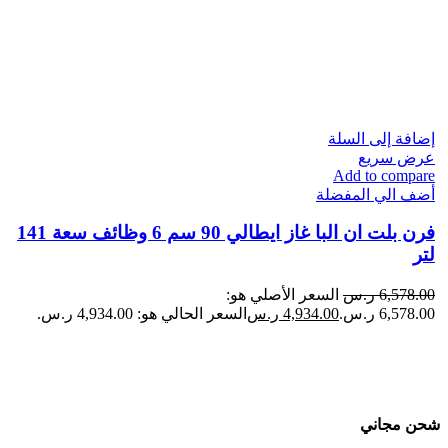
إضافة إلى السلة
عرض سريع
Add to compare
أضف الي المفضلة
فرن بلت ان البا​ غاز ايطالي 90 سم 6 وظائف سعة 141
لتر
6,578.00
ر.س
السعر الأصلي هو:
6,578.00 ر.س.
4,934.00
ر.س
السعر الحالي هو: 4,934.00 ر.س.
شحن مجاني