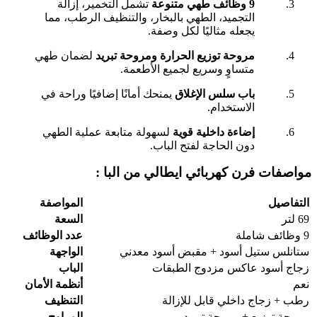
9 وظائف طهي متنوعة
تشمل التخمير، إزالة
التجميد، الطهي بالبخار، والتنظيف الرطب، مما
يجعله مثاليًا لكل وصفة.
مروحة توزيع الحرارة ومروحة تبريد
لضمان طهي
متساوٍ وسريع لجميع الأطعمة.
باب سلس الإغلاق
يمنحك أمانًا إضافيًا وراحة في
الاستخدام.
إضاءة داخلية قوية
لسهولة متابعة عملية الطهي
دون الحاجة لفتح الباب.
مواصفات فرن كهربائي ايطالي من البا :
التفاصيل
المواصفة
69 لتر
السعة
9 وظائف شاملة
عدد الوظائف
ستانلس ستيل أسود + مقبض أسود معدني
الواجهة
زجاج أسود عاكس مزدوج الطبقات
الباب
نعم
أنظمة الأمان
رطب + زجاج داخلي قابل للإزالة
التنظيف
مروحة توزيع + مروحة تبريد
المراوح