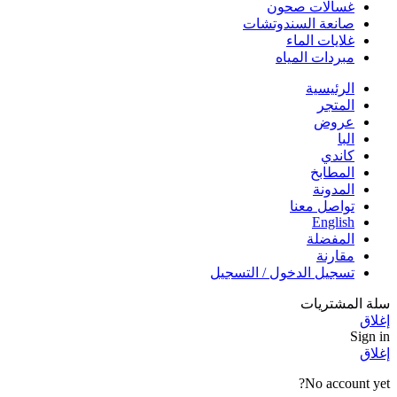
غسالات صحون
صانعة السندوتشات
غلايات الماء
مبردات المياه
الرئيسية
المتجر
عروض
البا
كاندي
المطابخ
المدونة
تواصل معنا
English
المفضلة
مقارنة
تسجيل الدخول / التسجيل
سلة المشتريات
إغلاق
Sign in
إغلاق
No account yet?