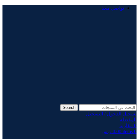
تواصل معنا
Search
تسجيل الدخول / التسجيل
المفضلة
0
مقارنة
0
items
0.00
ر.س