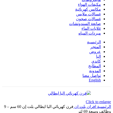
مكيفات الهواء
مكانس كهربائية
غسالات ملابس
غسالات صحون
صانعة السندوتشات
غلايات الماء
مبردات المياه
الرئيسية
المتجر
عروض
البا
كاندي
المطابخ
المدونة
تواصل معنا
English
Click to enlarge
الرئيسية
افران بلت ان
فرن كهربائي البا ايطالي بلت إن 60 سم – 9
وظائف وسعة 69 لتر