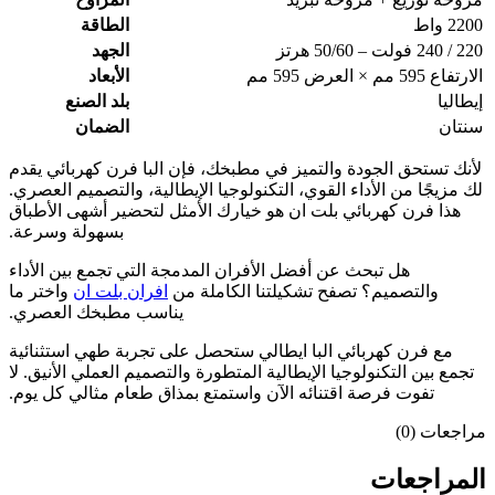
2200 واط
الطاقة
220 / 240 فولت – 50/60 هرتز
الجهد
الارتفاع 595 مم × العرض 595 مم
الأبعاد
إيطاليا
بلد الصنع
سنتان
الضمان
لأنك تستحق الجودة والتميز في مطبخك، فإن
البا فرن كهربائي
يقدم
لك مزيجًا من الأداء القوي، التكنولوجيا الإيطالية، والتصميم العصري.
هذا
فرن كهربائي بلت ان
هو خيارك الأمثل لتحضير أشهى الأطباق
بسهولة وسرعة
.
هل تبحث عن أفضل الأفران المدمجة التي تجمع بين الأداء
والتصميم؟ تصفح تشكيلتنا الكاملة من
افران بلت ان
واختر ما
يناسب مطبخك العصري
.
مع
فرن كهربائي البا ايطالي
ستحصل على تجربة طهي استثنائية
تجمع بين التكنولوجيا الإيطالية المتطورة والتصميم العملي الأنيق. لا
تفوت فرصة اقتنائه الآن واستمتع بمذاق طعام مثالي كل يوم
.
مراجعات (0)
المراجعات