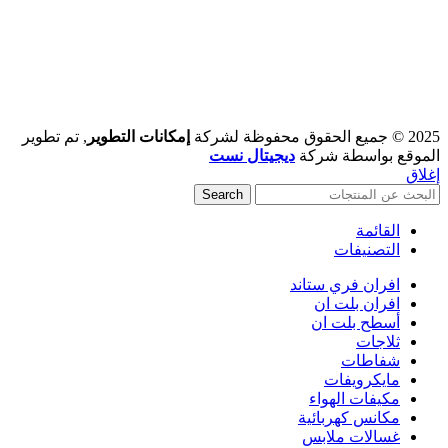
2025 © جميع الحقوق محفوظة لشركة
إمكانات التطوير
, تم تطوير
الموقع بواسطة شركة
ديجيتال نست
إغلاق
Search
القائمة
التصنيفات
افران فري ستاند
افران بلت ان
أسطح بلت ان
ثلاجات
شفاطات
مايكرويفات
مكيفات الهواء
مكانس كهربائية
غسالات ملابس