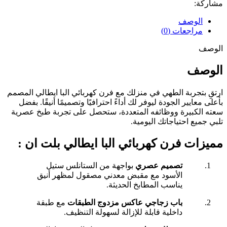
مشاركة:
الوصف
مراجعات (0)
الوصف
الوصف
ارتقِ بتجربة الطهي في منزلك مع فرن كهربائي البا ايطالي المصمم
بأعلى معايير الجودة ليوفر لك أداءً احترافيًا وتصميمًا أنيقًا. بفضل
سعته الكبيرة ووظائفه المتعددة، ستحصل على تجربة طبخ عصرية
تلبي جميع احتياجاتك اليومية.
مميزات فرن كهربائي البا ايطالي بلت ان :
تصميم عصري
بواجهة من الستانلس ستيل
الأسود مع مقبض معدني مصقول لمظهر أنيق
يناسب المطابخ الحديثة.
باب زجاجي عاكس مزدوج الطبقات
مع طبقة
داخلية قابلة للإزالة لسهولة التنظيف.