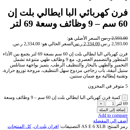
فرن كهربائي البا ايطالي بلت إن
60 سم – 9 وظائف وسعة 69 لتر
2,593.00
ر.س
السعر الأصلي هو:
2,593.00 ر.س.
2,334.00
ر.س
السعر الحالي هو: 2,334.00 ر.س.
فرن كهربائي البا ايطالي بلت إن 60 سم بسعة 69 لتر يجمع بين الأداء
المتطور والتصميم العصري، مع 9 وظائف طهي متنوعة تشمل
التخمير والطهي بالبخار والتنظيف الرطب. يتميز بواجهة ستانلس
ستيل أنيقة، باب زجاجي مزدوج سهل التنظيف، مروحة توزيع حرارة،
وتقنية إيطالية مع ضمان سنتين.
5 متوفر في المخزون
كمية فرن كهربائي البا ايطالي بلت إن 60 سم – 9 وظائف وسعة
69 لتر
إضافة إلى السلة
Add to compare
أضف الي المفضلة
رمز المنتج:
AS E 6 XLB
التصنيفات:
افران بلت ان
,
كل المنتجات