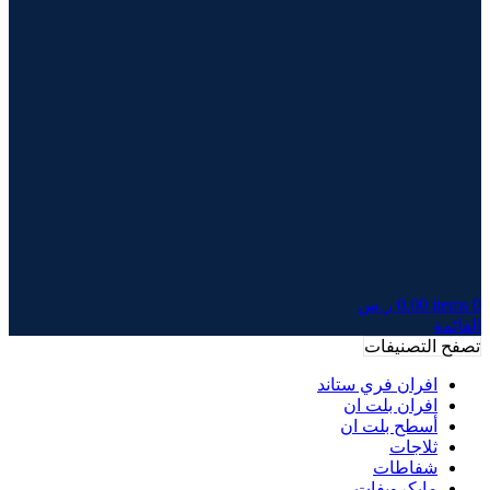
0
items
0.00
ر.س
القائمة
تصفح التصنيفات
افران فري ستاند
افران بلت ان
أسطح بلت ان
ثلاجات
شفاطات
مايكرويفات