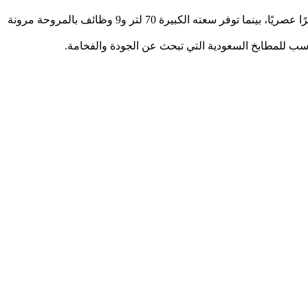
مع فرن كهربائي بلت ان​ إيطالي من كاندي، ستجعل تجربة الطهي أكثر سهولة ودقة ، تم تصميمه من الفولاذ المقاوم للصدأ يمنح مطبخك مظهرًا عصريًا، بينما توفر سعته الكبيرة 70 لتر و9 وظائف بالمروحة مرونة
ناسب للمطابخ السعودية التي تبحث عن الجودة والفخامة.