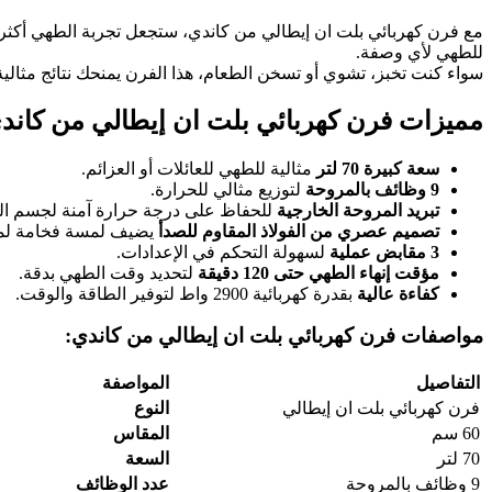
للطهي لأي وصفة.
سواء كنت تخبز، تشوي أو تسخن الطعام، هذا الفرن يمنحك نتائج مثالية
مميزات فرن كهربائي بلت ان​ إيطالي من كاند
سعة كبيرة 70 لتر
مثالية للطهي للعائلات أو العزائم.
9
وظائف بالمروحة
لتوزيع مثالي للحرارة.
تبريد المروحة الخارجية
للحفاظ على درجة حرارة آمنة لجسم ال
تصميم عصري من الفولاذ المقاوم للصدأ
يضيف لمسة فخامة لم
3
مقابض عملية
لسهولة التحكم في الإعدادات.
مؤقت إنهاء الطهي حتى 120 دقيقة
لتحديد وقت الطهي بدقة.
كفاءة عالية
بقدرة كهربائية 2900 واط لتوفير الطاقة والوقت.
مواصفات فرن كهربائي بلت ان​ إيطالي من كاندي:
التفاصيل
المواصفة
فرن كهربائي بلت ان إيطالي
النوع
60 سم
المقاس
70 لتر
السعة
9 وظائف بالمروحة
عدد الوظائف