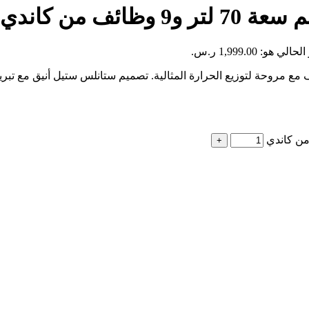
ي هو: 1,999.00 ر.س.
ئي بلت ان​ إيطالي 60 سم من كاندي بسعة 70 لتر و9 وظائف مع مروحة لتوزيع الحرارة المثالية. تصمي