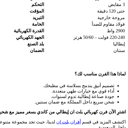
3 مقابض
التحكم
حتى 120 دقيقة
المؤقت
مروحة خارجية
التبريد
فولاذ مقاوم للصدأ
الخامة
2900 واط
القدرة الكهربائية
220-240 فولت – 50/60 هرتز
الجهد الكهربائي
إيطاليا
بلد الصنع
سنتان
الضمان
لماذا هذا الفرن مناسب لك؟
تصميم أنيق يندمج بسلاسة في مطبخك.
أداء قوي مع خيارات طهي متعددة.
جودة صناعة إيطالية تدوم لسنوات.
شحن سريع داخل المملكة مع ضمان سنتين.
اشترِ الآن فرن كهربائي بلت ان​ إيطالي من كاندي بسعر مميز مع شح
اكتشف المزيد في قسم
أفران بلت ان
لدينا، حيث تجد مجموعة متنوعة 
داخل السعودية.