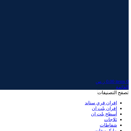
0
items
0.00
ر.س
القائمة
تصفح التصنيفات
افران فري ستاند
افران بلت ان
أسطح بلت ان
ثلاجات
شفاطات
مايكرويفات