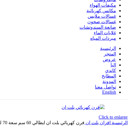
مكيفات الهواء
مكانس كهربائية
غسالات ملابس
غسالات صحون
صانعة السندوتشات
غلايات الماء
مبردات المياه
الرئيسية
المتجر
عروض
البا
كاندي
المطابخ
المدونة
تواصل معنا
English
Click to enlarge
الرئيسية
افران بلت ان
فرن كهربائي بلت ان ايطالي 60 سم سعة 70 لتر و9 وظائف من كاندي