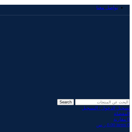
تواصل معنا
Search
تسجيل الدخول / التسجيل
المفضلة
0
مقارنة
0
items
0.00
ر.س