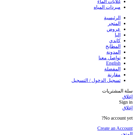
غلايات الماء
مبردات المياه
الرئيسية
المتجر
عروض
البا
كاندي
المطابخ
المدونة
تواصل معنا
English
المفضلة
مقارنة
تسجيل الدخول / التسجيل
سلة المشتريات
إغلاق
Sign in
إغلاق
No account yet?
Create an Account
المتجر