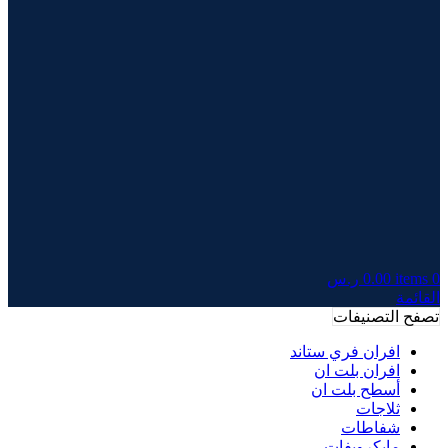
0
items
0.00
ر.س
القائمة
تصفح التصنيفات
افران فري ستاند
افران بلت ان
أسطح بلت ان
ثلاجات
شفاطات
مايكرويفات