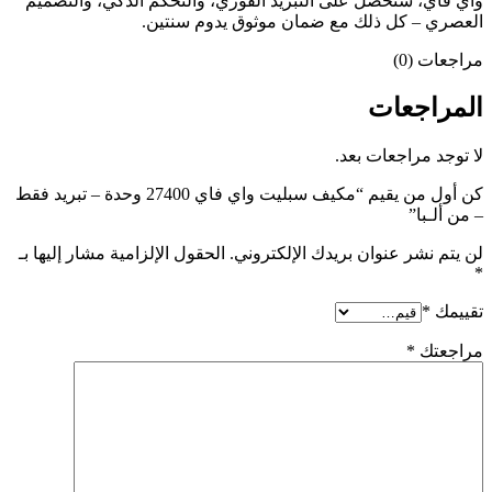
واي فاي، ستحصل على التبريد الفوري، والتحكم الذكي، والتصميم
العصري – كل ذلك مع ضمان موثوق يدوم سنتين.
مراجعات (0)
المراجعات
لا توجد مراجعات بعد.
كن أول من يقيم “مكيف سبليت واي فاي 27400 وحدة – تبريد فقط
– من ألـبا”
لن يتم نشر عنوان بريدك الإلكتروني.
الحقول الإلزامية مشار إليها بـ
*
تقييمك
*
مراجعتك
*