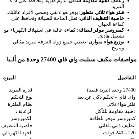
زعانف ذهبية مقاومة للتآكل
: تدوم طويلاً وتحافظ على أداء
التبريد.
فلتر هواء ثلاثي متطور
: يوفر هواء نقي وصحي لأفراد عائلتك.
خاصية التنظيف الذاتي
: تقلل الحاجة للصيانة وتحافظ على
كفاءة الجهاز.
كمبروسر موفر للطاقة
: كفاءة عالية في استهلاك الكهرباء مع
تشغيل هادئ.
توزيع هواء متوازن
: يغطي جميع زوايا الغرفة لتبريد مثالي
ومريح.
مواصفات مكيف سبليت واي فاي 27400 وحدة من ألـبا
التفاصيل
الميزة
27400 وحدة (تبريد فقط)
قدرة التبريد
واي فاي – تحكم ذكي عن بعد
نوع التحكم
فلتر هواء ثلاثي
نظام الفلترة
ذهبية مقاومة للتآكل
الزعانف
كمبروسر موفر للطاقة
الكمبروسر
تنظيف ذاتي تلقائي
خاصية التنظيف
220 – 240 فولت
الجهد الكهربائي