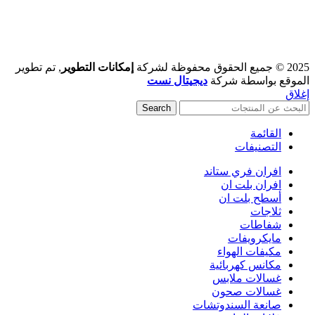
2025 © جميع الحقوق محفوظة لشركة
إمكانات التطوير
, تم تطوير
الموقع بواسطة شركة
ديجيتال نست
إغلاق
Search
القائمة
التصنيفات
افران فري ستاند
افران بلت ان
أسطح بلت ان
ثلاجات
شفاطات
مايكرويفات
مكيفات الهواء
مكانس كهربائية
غسالات ملابس
غسالات صحون
صانعة السندوتشات