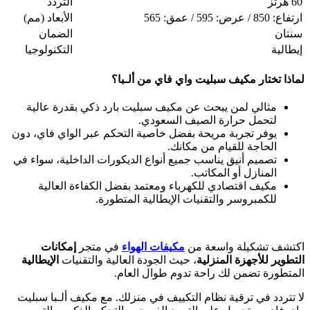
60 هرتز
التردد
ارتفاع: 850 / عرض: 595 / عمق: 565
الأبعاد (مم)
سنتان
الضمان
إيطالية
التكنولوجيا
لماذا تختار مكيف سبليت واي فاي من ألـبا؟
مثالي لمن يبحث عن مكيف سبليت بارد ذكي بقدرة عالية
لتحمل حرارة الصيف السعودي.
يوفر تجربة مريحة بفضل خاصية التحكم عبر الواي فاي، دون
الحاجة للقيام من مكانك.
تصميم أنيق يناسب جميع أنواع الديكورات الداخلية، سواء في
المنازل أو المكاتب.
مكيف اقتصادي للكهرباء ومعتمد بفضل الكفاءة العالية
للكمبروسر والتقنيات الإيطالية المتطورة.
اكتشف تشكيلة واسعة من
مكيفات الهواء
في متجر
إمكانات
التطوير للأجهزة المنزلية
، حيث الجودة العالية والتقنيات
الإيطالية
المتطورة تضمن لك راحة تدوم طوال العام.
لا تتردد في ترقية نظام التكييف في منزلك. مع مكيف ألـبا سبليت