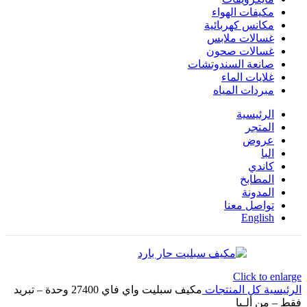
مكيفات الهواء
مكانس كهربائية
غسالات ملابس
غسالات صحون
صانعة السندوتشات
غلايات الماء
مبردات المياه
الرئيسية
المتجر
عروض
البا
كاندي
المطابخ
المدونة
تواصل معنا
English
Click to enlarge
الرئيسية
كل المنتجات
مكيف سبليت واي فاي 27400 وحدة – تبريد
فقط – من ألـبا