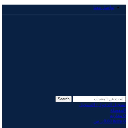
تواصل معنا
Search
تسجيل الدخول / التسجيل
المفضلة
0
مقارنة
0
items
0.00
ر.س