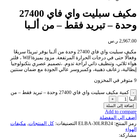
مكيف سبليت واي فاي 27400
وحدة – تبريد فقط – من ألـبا
2,967.00
ر.س
مكيف سبليت واي فاي 27400 وحدة من ألـبا يوفر تبريدًا سريعًا
وفعالًا حتى في درجات الحرارة المرتفعة
.
مزود بميزة
WiFi
، فلتر
هواء ثلاثي، وتنظيف ذاتي لراحة تدوم
.
،تصميم عصري بتكنولوجيا
إيطالية، زعانف ذهبية، وكمبروسر عالي الجودة مع ضمان سنتين
9 متوفر في المخزون
كمية مكيف سبليت واي فاي 27400 وحدة – تبريد فقط – من
ألـبا
إضافة إلى السلة
Add to compare
أضف الي المفضلة
رمز المنتج:
ELBA-30LRB24
التصنيفات:
كل المنتجات
,
مكيفات
الهواء
مشاركة: