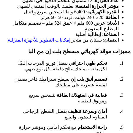
عداد الحرارة
: 12 مستوى للتحكم الدقيق في الطهي
مؤشر الحرارة المتبقية
: يعلمك بالوقت المتبقي للطهي
القدرة الكهربائية
: 6,400 واط لتسخين سريع وفعال
الطاقة
: 220–240 فولت، تردد 50–60 هرتز
الأبعاد
: عرض 600 ملم × عمق 524 ملم – تصميم متكامل
للمطابخ السعودية
الصناعة
: إيطالية أصلية
الضمان
: سنتان من متجر
إمكانات التطوير للأجهزة المنزلية
مميزات موقد كهربائي مسطح بلت إن من البا
تحكم طهي احترافي
بفضل توزيع الدرجات الـ12
لكل بقعة، يمنحك نتائج دقيقة لكل نوع طهي
تصميم أنيق بلت إن
بسطح سيراميك فاخر يضفي
لمسة عصرية على مطبخك
فعالية في استهلاك الطاقة
بتسخين سريع
وموثوق للطعام
أمان وسرعة تنظيف
بفضل السطح الزجاجي
المقاوم للدهون والبقع
راحة الاستخدام
مع تحكم أمامي ومؤشر حرارة
واضح