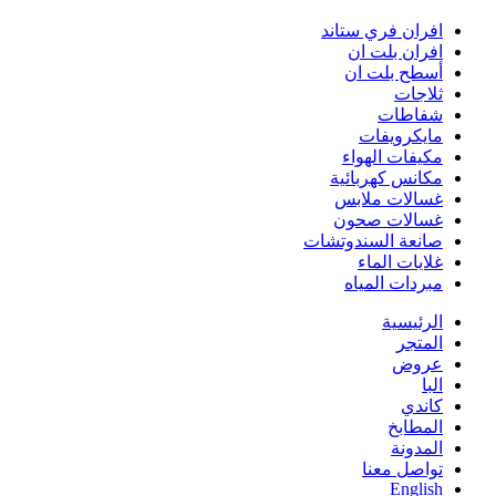
افران فري ستاند
افران بلت ان
أسطح بلت ان
ثلاجات
شفاطات
مايكرويفات
مكيفات الهواء
مكانس كهربائية
غسالات ملابس
غسالات صحون
صانعة السندوتشات
غلايات الماء
مبردات المياه
الرئيسية
المتجر
عروض
البا
كاندي
المطابخ
المدونة
تواصل معنا
English