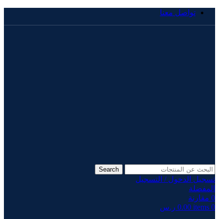
تواصل معنا
Search
تسجيل الدخول / التسجيل
المفضلة
0
مقارنة
0
items
0.00
ر.س