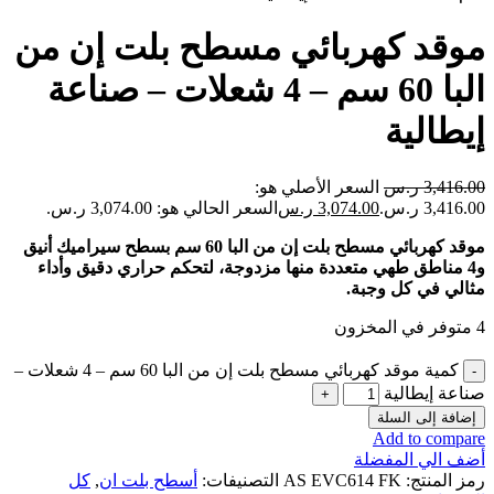
موقد كهربائي مسطح بلت إن من
البا 60 سم – 4 شعلات – صناعة
إيطالية
3,416.00
ر.س
السعر الأصلي هو:
3,416.00 ر.س.
3,074.00
ر.س
السعر الحالي هو: 3,074.00 ر.س.
موقد كهربائي مسطح بلت إن من البا 60 سم بسطح سيراميك أنيق
و4 مناطق طهي متعددة منها مزدوجة، لتحكم حراري دقيق وأداء
مثالي في كل وجبة
.
4 متوفر في المخزون
كمية موقد كهربائي مسطح بلت إن من البا 60 سم – 4 شعلات –
صناعة إيطالية
إضافة إلى السلة
Add to compare
أضف الي المفضلة
رمز المنتج:
AS EVC614 FK
التصنيفات:
أسطح بلت ان
,
كل