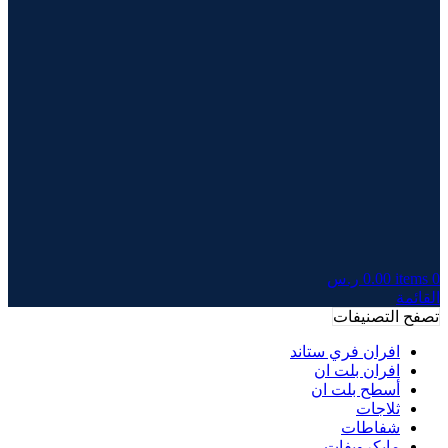
0
items
0.00
ر.س
القائمة
تصفح التصنيفات
افران فري ستاند
افران بلت ان
أسطح بلت ان
ثلاجات
شفاطات
مايكرويفات