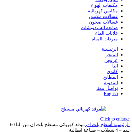
مكيفات الهواء
مكانس كهربائية
غسالات ملابس
غسالات صحون
صانعة السندوتشات
غلايات الماء
مبردات المياه
الرئيسية
المتجر
عروض
البا
كاندي
المطابخ
المدونة
تواصل معنا
English
Click to enlarge
الرئيسية
أسطح بلت ان
موقد كهربائي مسطح بلت إن من البا 60
سم – 4 شعلات – صناعة إيطالية